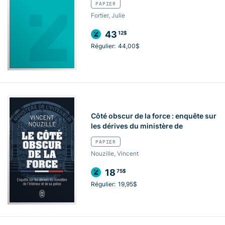
PAPIER
Fortier, Julie
43
12$
Régulier:
44,00$
Côté obscur de la force : enquête sur
les dérives du ministère de
PAPIER
Nouzille, Vincent
18
75$
Régulier:
19,95$