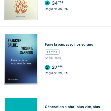
34
73$
Régulier:
36,95$
Faire la paix avec nos ecrans
PAPIER
Saltiel/sass
37
55$
Régulier:
39,95$
Génération alpha -plus vite, plus