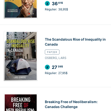
36
61$
Régulier:
38,95$
The Scandalous Rise of Inequality in
Canada
PAPIER
OSBERG, LARS
27
39$
Régulier:
27,95$
Breaking Free of Neoliberalism:
Canadas Challenge