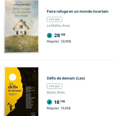
Faire refuge en un monde incertain
PAPIER
Le Maître, Anne
28
15$
Régulier:
29,95$
Défis de demain (Les)
PAPIER
Myles, Brian
18
75$
Régulier:
19,95$