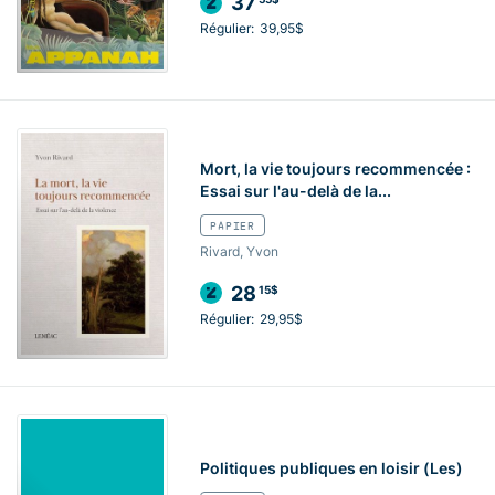
37
Régulier:
39,95$
Mort, la vie toujours recommencée :
Essai sur l'au-delà de la...
PAPIER
Rivard, Yvon
28
15$
Régulier:
29,95$
Politiques publiques en loisir (Les)