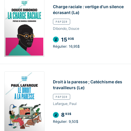
Charge raciale : vertige d'un silence
écrasant (La)
PAPIER
Dibondo, Douce
15
93$
Régulier:
16,95$
Droit à la paresse ; Catéchisme des
travailleurs (Le)
PAPIER
Lafargue, Paul
8
93$
Régulier:
9,50$