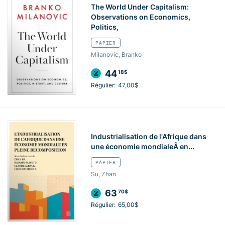
The World Under Capitalism:
Observations on Economics,
Politics,
PAPIER
Milanovic, Branko
44
18$
Régulier:
47,00$
Industrialisation de l'Afrique dans
une économie mondialeÂ en...
PAPIER
Su, Zhan
63
70$
Régulier:
65,00$