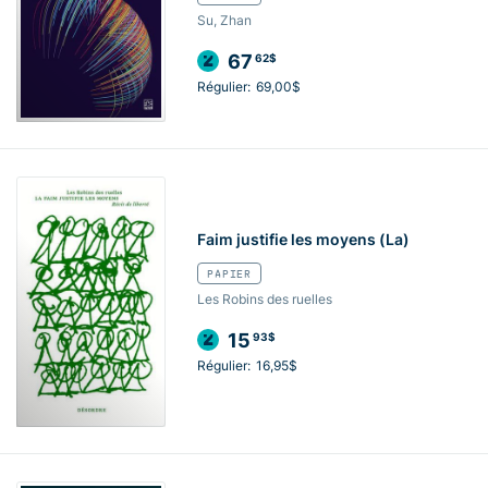
Su, Zhan
67
62$
Régulier:
69,00$
Faim justifie les moyens (La)
PAPIER
Les Robins des ruelles
15
93$
Régulier:
16,95$