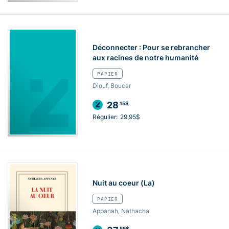
Déconnecter : Pour se rebrancher
aux racines de notre humanité
PAPIER
Diouf, Boucar
28
15$
Régulier:
29,95$
Nuit au coeur (La)
PAPIER
Appanah, Nathacha
55$