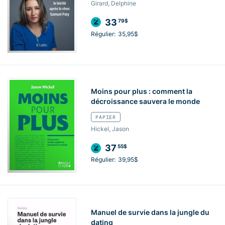
Girard, Delphine
33
79$
Régulier:
35,95$
Moins pour plus : comment la
décroissance sauvera le monde
PAPIER
Hickel, Jason
37
55$
Régulier:
39,95$
Manuel de survie dans la jungle du
dating