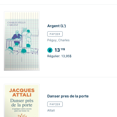
Argent (L')
PAPIER
Péguy, Charles
13
11$
Régulier:
13,95$
Danser pres de la porte
PAPIER
Attali