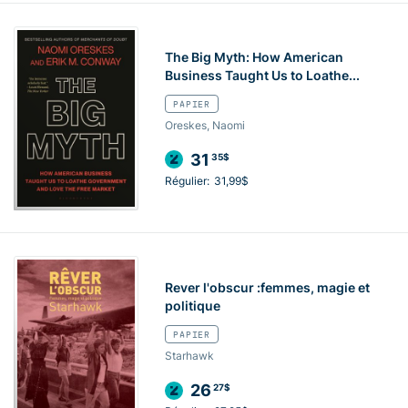
The Big Myth: How American
Business Taught Us to Loathe...
PAPIER
Oreskes, Naomi
31
35$
Régulier:
31,99$
Rever l'obscur :femmes, magie et
politique
PAPIER
Starhawk
26
27$