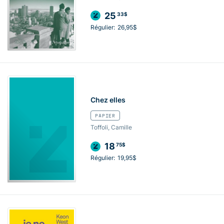
25
33$
Régulier:
26,95$
Chez elles
PAPIER
Toffoli, Camille
18
75$
Régulier:
19,95$