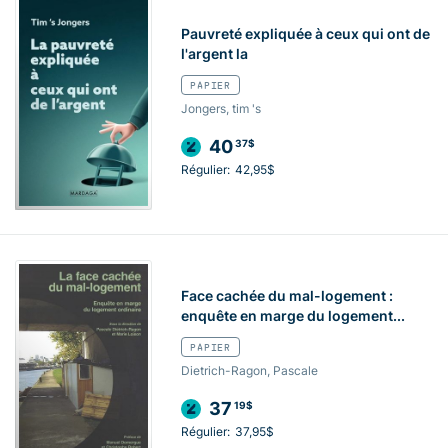
Pauvreté expliquée à ceux qui ont de
l'argent la
PAPIER
Jongers, tim 's
40
37$
Régulier:
42,95$
Face cachée du mal-logement :
enquête en marge du logement...
PAPIER
Dietrich-Ragon, Pascale
37
19$
Régulier:
37,95$