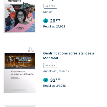
PAPIER
Kanica
26
27$
Régulier:
27,95$
Gentrifications et résistances à
Montréal
PAPIER
Ancelovici, Marcos
32
85$
Régulier:
34,95$