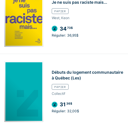
Je ne suis pas raciste mais...
PAPIER
West, Keon
34
73$
Régulier:
36,95$
Débuts du logement communautaire
à Québec (Les)
PAPIER
Collectif
31
36$
Régulier:
32,00$