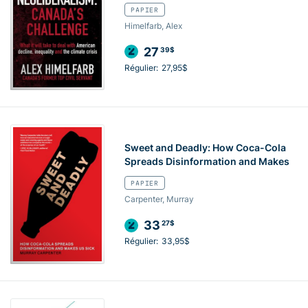
PAPIER
Himelfarb, Alex
27
39$
Régulier:
27,95$
Sweet and Deadly: How Coca-Cola
Spreads Disinformation and Makes
PAPIER
Carpenter, Murray
33
27$
Régulier:
33,95$