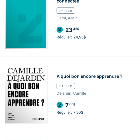
connectée
PAPIER
Carol, Allain
23
45$
Régulier:
24,95$
A quoi bon encore apprendre ?
PAPIER
Dejardin, Camille
7
05$
Régulier:
7,50$