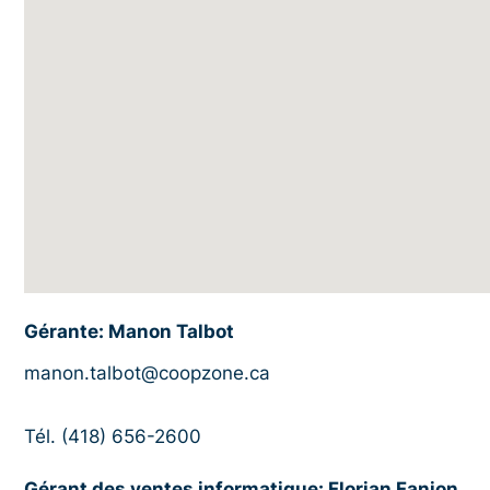
Gérante: Manon Talbot
manon.talbot@coopzone.ca
Tél. (418) 656-2600
Gérant des ventes informatique: Florian Fanion