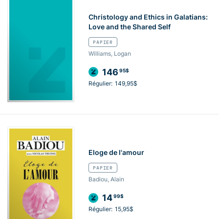
Christology and Ethics in Galatians:
Love and the Shared Self
PAPIER
Williams, Logan
146
95$
Régulier:
149,95$
Eloge de l'amour
PAPIER
Badiou, Alain
14
99$
Régulier:
15,95$