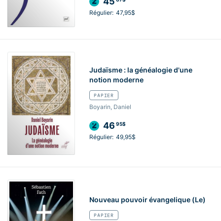
45
Régulier:
47,95$
Judaïsme : la généalogie d'une
notion moderne
PAPIER
Boyarin, Daniel
46
95$
Régulier:
49,95$
Nouveau pouvoir évangelique (Le)
PAPIER