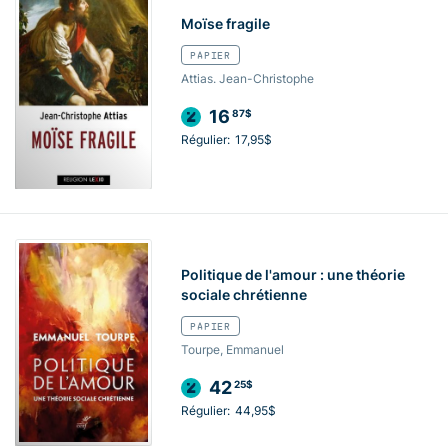
Moïse fragile
PAPIER
Attias. Jean-Christophe
16
87$
Régulier:
17,95$
Politique de l'amour : une théorie
sociale chrétienne
PAPIER
Tourpe, Emmanuel
42
25$
Régulier:
44,95$