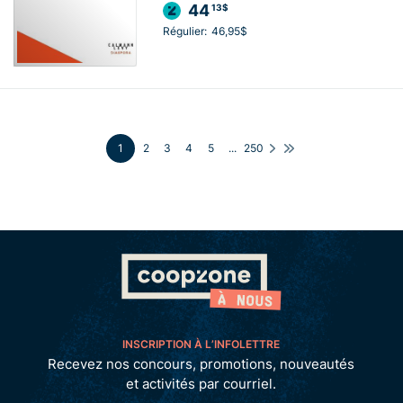
44
13$
Régulier:
46,95$
1
2
3
4
5
...
250
INSCRIPTION À L’INFOLETTRE
Recevez nos concours, promotions, nouveautés
et activités par courriel.