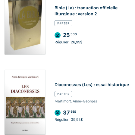
Bible (La) : traduction officielle
liturgique : version 2
PAPIER
25
33$
Régulier:
26,95$
Diaconesses (Les) : essai historique
PAPIER
Martimort, Aime-Georges
37
55$
Régulier:
39,95$