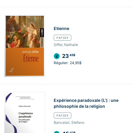
Etienne
PAPIER
Siffer, Nathalie
23
45$
Régulier:
24,95$
Expérience paradoxale (L') : une
philosophie de la religion
PAPIER
Bancalari, Stefano
07$