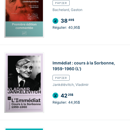
PAPIER
Bachelard, Gaston
38
49$
Régulier:
40,95$
Immédiat : cours à la Sorbonne,
1959-1960 (L')
PAPIER
Jankélévitch, Vladimir
42
25$
Régulier:
44,95$