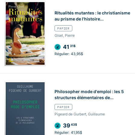
Ritualités mutantes : le christianisme
au prisme de l'histoire...
PAPIER
Gisel, Pierre
41
31$
Régulier:
43,95$
Philosopher mode d'emploi : les 5
structures élémentaires de...
PAPIER
Pigeard de Gurbert, Guillaume
39
43$
Régulier:
41,95$