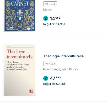
PAPIER
Mame
14
05$
Régulier:
14,95$
Théologie interculturelle
PAPIER
Nkolo Fanga, Jean Patrick
47
89$
Régulier:
50,95$