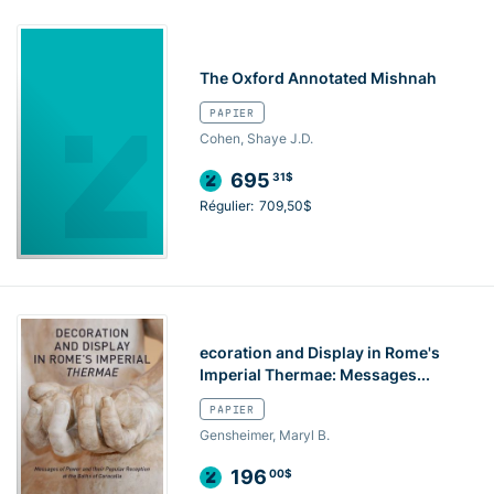
The Oxford Annotated Mishnah
PAPIER
Cohen, Shaye J.D.
695
31$
Régulier:
709,50$
ecoration and Display in Rome's
Imperial Thermae: Messages...
PAPIER
Gensheimer, Maryl B.
196
00$