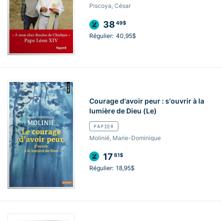
Piscoya, César
38
49$
Régulier:
40,95$
Courage d'avoir peur : s'ouvrir à la
lumière de Dieu (Le)
PAPIER
Molinié, Marie-Dominique
17
81$
Régulier:
18,95$