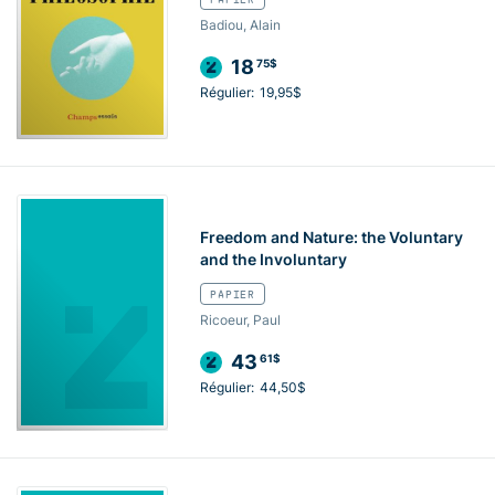
Badiou, Alain
18
75$
Régulier:
19,95$
Freedom and Nature: the Voluntary
and the Involuntary
PAPIER
Ricoeur, Paul
43
61$
Régulier:
44,50$