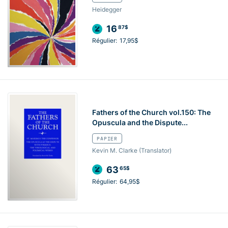
Heidegger
16
87$
Régulier:
17,95$
Fathers of the Church vol.150: The
Opuscula and the Dispute...
PAPIER
Kevin M. Clarke (Translator)
63
65$
Régulier:
64,95$