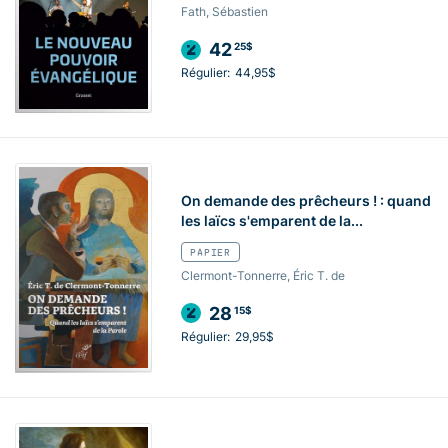
Fath, Sébastien
42
25$
Régulier:
44,95$
On demande des prêcheurs ! : quand
les laïcs s'emparent de la...
PAPIER
Clermont-Tonnerre, Éric T. de
28
15$
Régulier:
29,95$