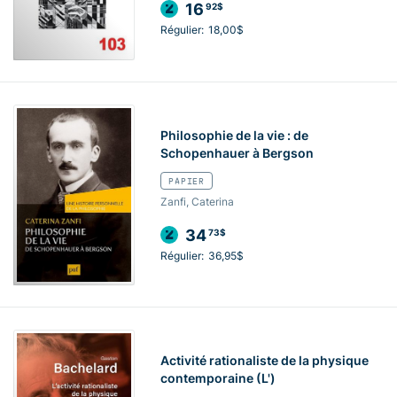
16
92$
Régulier:
18,00$
Philosophie de la vie : de
Schopenhauer à Bergson
PAPIER
Zanfi, Caterina
34
73$
Régulier:
36,95$
Activité rationaliste de la physique
contemporaine (L')