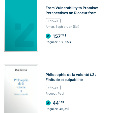
From Vulnerability to Promise:
Perspectives on Ricoeur from...
PAPIER
Arrien, Sophie-Jan (Éd.)
157
73$
Régulier:
160,95$
Philosophie de la volonté t.2 :
Finitude et culpabilité
PAPIER
Ricoeur, Paul
44
13$
Régulier:
46,95$