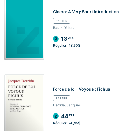
Cicero: A Very Short Introduction
PAPIER
Baraz, Yelena
13
23$
Régulier:
13,50$
Force de loi ; Voyous ; Fichus
PAPIER
Derrida, Jacques
44
13$
Régulier:
46,95$