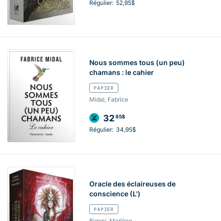
Régulier:
52,95$
Nous sommes tous (un peu)
chamans : le cahier
PAPIER
Midal, Fabrice
32
85$
Régulier:
34,95$
Oracle des éclaireuses de
conscience (L')
PAPIER
Bigoni, Marlène