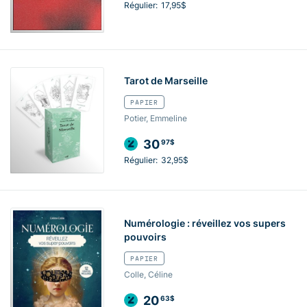
Régulier:
17,95$
Tarot de Marseille
PAPIER
Potier, Emmeline
30
97$
Régulier:
32,95$
Numérologie : réveillez vos supers
pouvoirs
PAPIER
Colle, Céline
20
63$