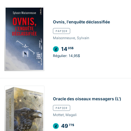
Ovnis, l'enquête déclassifiée
PAPIER
Maisonneuve, Sylvain
14
05$
Régulier:
14,95$
Oracle des oiseaux messagers (L')
PAPIER
Mottet, Magali
49
77$