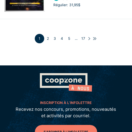
Régulier:
31,95$
1
2
3
4
5
...
17
INSCRIPTION À L’INFOLETTRE
Recevez nos concours, promotions, nouveautés
et activités par courriel.
S'ABONNER À L'INFOLETTRE