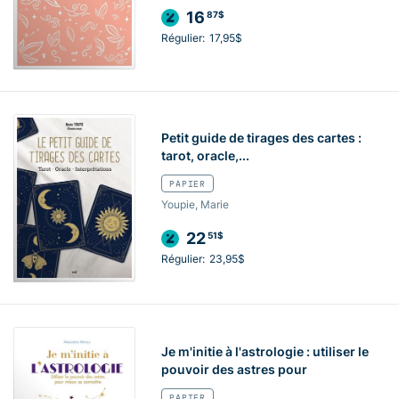
16
87$
Régulier:
17,95$
Petit guide de tirages des cartes :
tarot, oracle,...
PAPIER
Youpie, Marie
22
51$
Régulier:
23,95$
Je m'initie à l'astrologie : utiliser le
pouvoir des astres pour
PAPIER