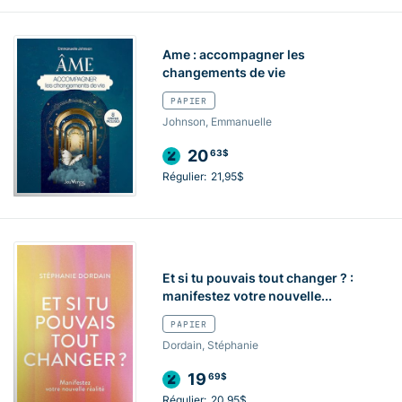
Ame : accompagner les
changements de vie
PAPIER
Johnson, Emmanuelle
20
63$
Régulier:
21,95$
Et si tu pouvais tout changer ? :
manifestez votre nouvelle...
PAPIER
Dordain, Stéphanie
19
69$
Régulier:
20,95$