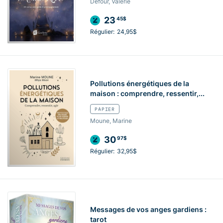
Defour, Valérie
23
45$
Régulier:
24,95$
Pollutions énergétiques de la
maison : comprendre, ressentir,...
PAPIER
Moune, Marine
30
97$
Régulier:
32,95$
Messages de vos anges gardiens :
tarot