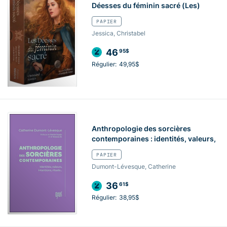
Déesses du féminin sacré (Les)
PAPIER
Jessica, Christabel
46
95$
Régulier:
49,95$
Anthropologie des sorcières
contemporaines : identités, valeurs,
PAPIER
Dumont-Lévesque, Catherine
36
61$
Régulier:
38,95$