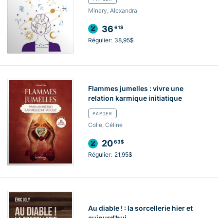
Minary, Alexandra
36
61$
Régulier:
38,95$
Flammes jumelles : vivre une
relation karmique initiatique
PAPIER
Colle, Céline
20
63$
Régulier:
21,95$
Au diable ! : la sorcellerie hier et
aujourd'hui