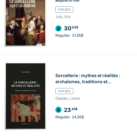
PAPIER
Joly, Eric
30
03$
Régulier:
31,95$
Sorcellerie : mythes et réalités :
archaïsmes, traditions et...
PAPIER
Obadia, Lionel
23
45$
Régulier:
24,95$