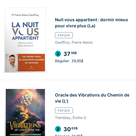
Nuit vous appartient : dormir mieux
pour vivre plus (La)
PAPIER
Geoffroy, Pierre Alexis
37
55$
Régulier:
39,95$
Oracle des Vibrations du Chemin de
vie (L')
PAPIER
Tremblay, Émilie G.
30
03$