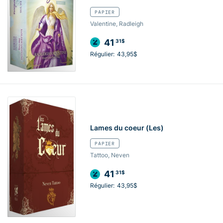
PAPIER
Valentine, Radleigh
41
31$
Régulier:
43,95$
Lames du coeur (Les)
PAPIER
Tattoo, Neven
41
31$
Régulier:
43,95$