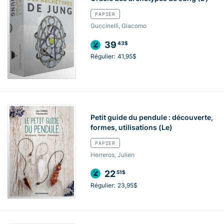
PAPIER
Guccinelli, Giacomo
39
43$
Régulier:
41,95$
Petit guide du pendule : découverte,
formes, utilisations (Le)
PAPIER
Herreros, Julien
22
51$
Régulier:
23,95$