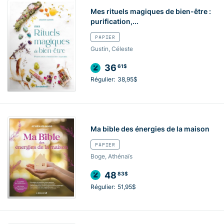
Mes rituels magiques de bien-être :
purification,...
PAPIER
Gustin, Céleste
36
61$
Régulier:
38,95$
Ma bible des énergies de la maison
PAPIER
Boge, Athénaïs
48
83$
Régulier:
51,95$