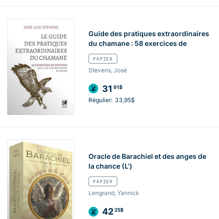
Guide des pratiques extraordinaires
du chamane : 58 exercices de
PAPIER
Stevens, José
31
91$
Régulier:
33,95$
Oracle de Barachiel et des anges de
la chance (L')
PAPIER
Lengrand, Yannick
42
25$