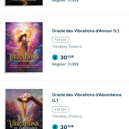
Régulier:
31,95$
Oracle des Vibrations d'Amour (L')
PAPIER
Tremblay, Émilie G.
30
03$
Régulier:
31,95$
Oracle des Vibrations d'Abondance
(L')
PAPIER
Tremblay, Émilie G.
30
03$