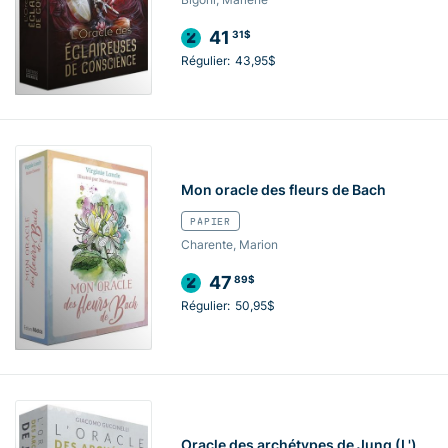
41
31$
Régulier:
43,95$
Mon oracle des fleurs de Bach
PAPIER
Charente, Marion
47
89$
Régulier:
50,95$
Oracle des archétypes de Jung (L')