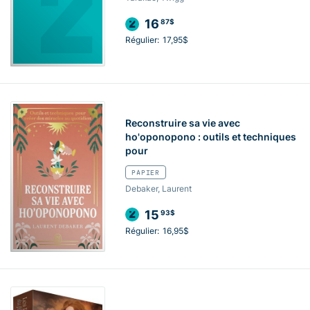
16
87$
Régulier:
17,95$
Reconstruire sa vie avec
ho'oponopono : outils et techniques
pour
PAPIER
Debaker, Laurent
15
93$
Régulier:
16,95$