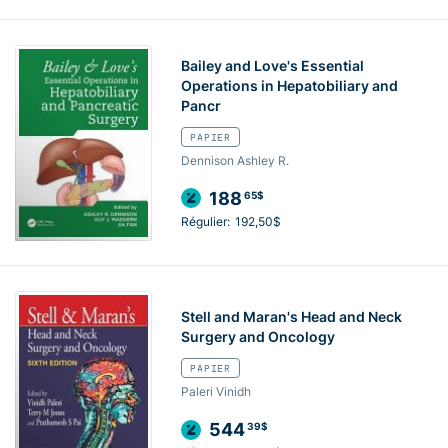
Bailey and Love's Essential
Operations in Hepatobiliary and
Pancr
PAPIER
Dennison Ashley R.
188
65$
Régulier:
192,50$
Stell and Maran's Head and Neck
Surgery and Oncology
PAPIER
Paleri Vinidh
544
39$