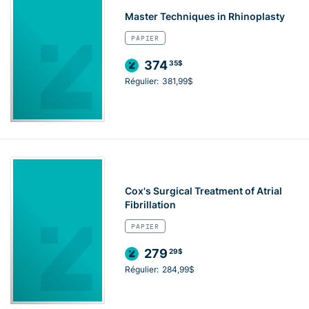
Master Techniques in Rhinoplasty
PAPIER
374
35$
Régulier:
381,99$
Cox's Surgical Treatment of Atrial
Fibrillation
PAPIER
279
29$
Régulier:
284,99$