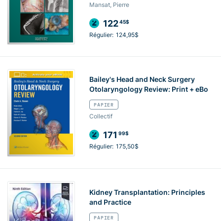
Mansat, Pierre
122
45$
Régulier:
124,95$
Bailey's Head and Neck Surgery
Otolaryngology Review: Print + eBo
PAPIER
Collectif
171
99$
Régulier:
175,50$
Kidney Transplantation: Principles
and Practice
PAPIER