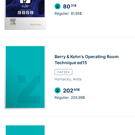
80
31$
Régulier:
81,95$
Berry & Kohn's Operating Room
Technique ed15
PAPIER
Hornacky, Anita
202
85$
Régulier:
206,99$