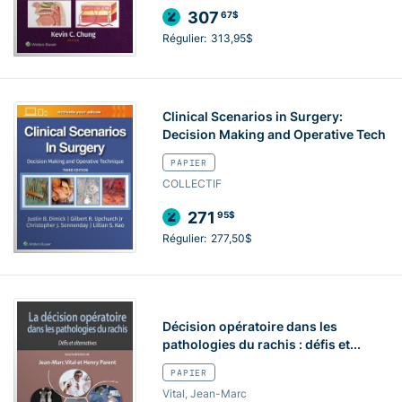
307
67$
Régulier:
313,95$
Clinical Scenarios in Surgery:
Decision Making and Operative Tech
PAPIER
COLLECTIF
271
95$
Régulier:
277,50$
Décision opératoire dans les
pathologies du rachis : défis et...
PAPIER
Vital, Jean-Marc