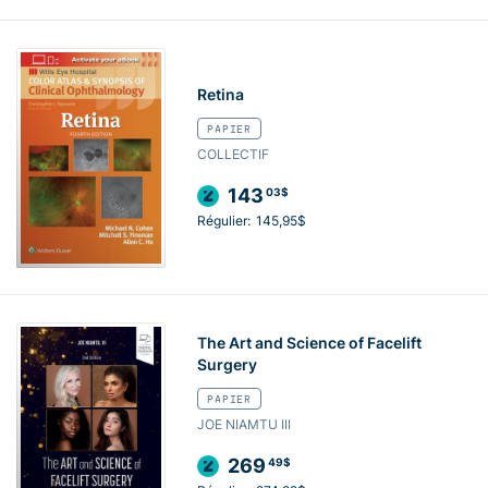
Retina
PAPIER
COLLECTIF
143
03$
Régulier:
145,95$
The Art and Science of Facelift
Surgery
PAPIER
JOE NIAMTU III
269
49$