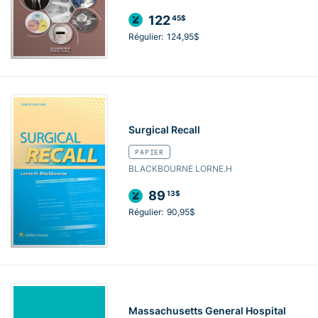
122
45$
Régulier:
124,95$
Surgical Recall
PAPIER
BLACKBOURNE LORNE.H
89
13$
Régulier:
90,95$
Massachusetts General Hospital