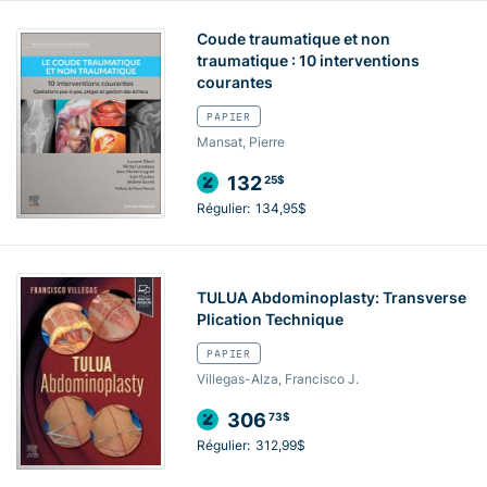
Coude traumatique et non
traumatique : 10 interventions
courantes
PAPIER
Mansat, Pierre
132
25$
Régulier:
134,95$
TULUA Abdominoplasty: Transverse
Plication Technique
PAPIER
Villegas-Alza, Francisco J.
306
73$
Régulier:
312,99$