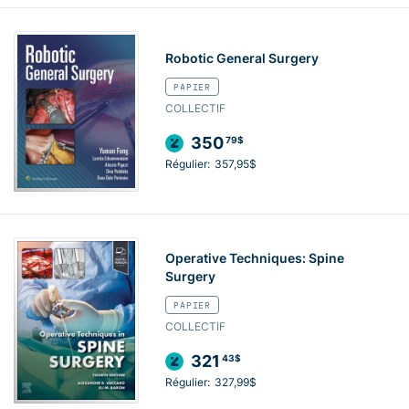
Robotic General Surgery
PAPIER
COLLECTIF
350
79$
Régulier:
357,95$
Operative Techniques: Spine
Surgery
PAPIER
COLLECTIF
321
43$
Régulier:
327,99$