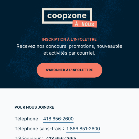
INSCRIPTION À L’INFOLETTRE
Recevez nos concours, promotions, nouveautés
et activités par courriel.
S'ABONNER À L'INFOLETTRE
POUR NOUS JOINDRE
Téléphone :
418 656‑2600
Téléphone sans-frais :
1 866 851‑2600
Télécopieur :
418 656‑2665