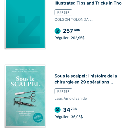
Illustrated Tips and Tricks in Tho
PAPIER
COLSON YOLONDA L.
257
69$
Régulier:
262,95$
Sous le scalpel : l'histoire de la
chirurgie en 29 opérations...
PAPIER
Laar, Arnold van de
34
73$
Régulier:
36,95$