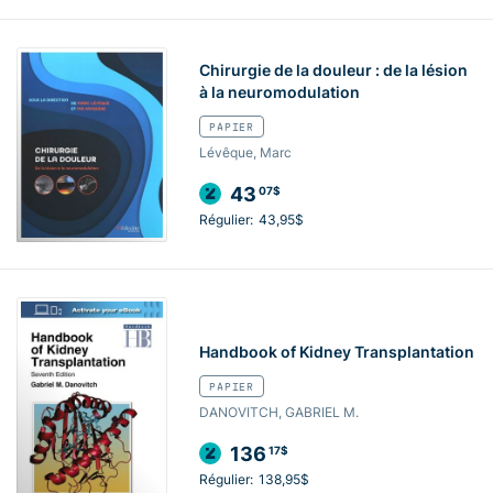
Chirurgie de la douleur : de la lésion
à la neuromodulation
PAPIER
Lévêque, Marc
43
07$
Régulier:
43,95$
Handbook of Kidney Transplantation
PAPIER
DANOVITCH, GABRIEL M.
136
17$
Régulier:
138,95$