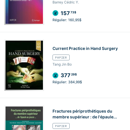
Barrey Cédric Y.
157
73$
Régulier:
160,95$
Current Practice in Hand Surgery
PAPIER
Tang Jin Bo
377
29$
Régulier:
384,99$
Fractures périprothétiques du
membre supérieur : de l'épaule...
PAPIER