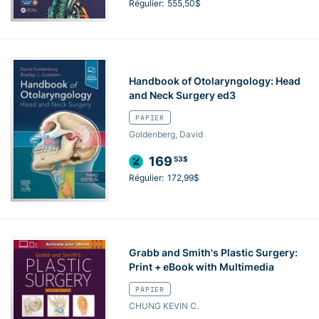
Régulier:
555,50$
Handbook of Otolaryngology: Head
and Neck Surgery ed3
PAPIER
Goldenberg, David
169
53$
Régulier:
172,99$
Grabb and Smith's Plastic Surgery:
Print + eBook with Multimedia
PAPIER
CHUNG KEVIN C.