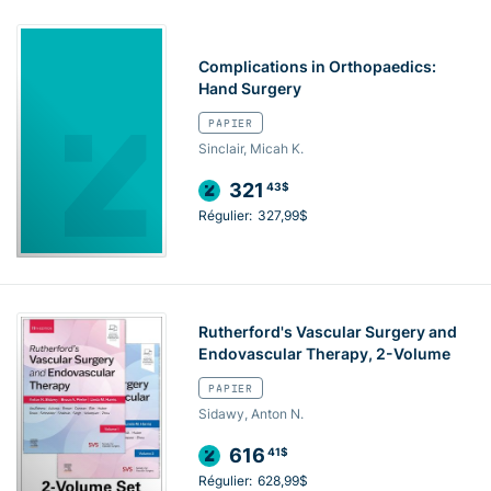
Complications in Orthopaedics:
Hand Surgery
PAPIER
Sinclair, Micah K.
321
43$
Régulier:
327,99$
Rutherford's Vascular Surgery and
Endovascular Therapy, 2-Volume
PAPIER
Sidawy, Anton N.
616
41$
Régulier:
628,99$