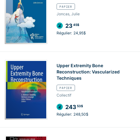
PAPIER
Joncas, Julie
23
45$
Régulier:
24,95$
Upper Extremity Bone
Reconstruction: Vascularized
Techniques
PAPIER
Collectif
243
53$
Régulier:
248,50$