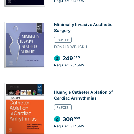
Régulier:
274,99$
Minimally Invasive Aesthetic
Surgery
PAPIER
DONALD W.BUCK II
249
89$
Régulier:
254,99$
Huang's Catheter Ablation of
Cardiac Arrhythmias
PAPIER
308
69$
Régulier:
314,99$