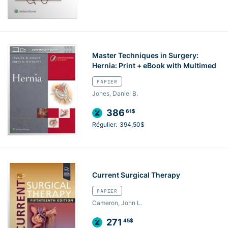
Master Techniques in Surgery:
Hernia: Print + eBook with Multimed
PAPIER
Jones, Daniel B.
386
61$
Régulier:
394,50$
Current Surgical Therapy
PAPIER
Cameron, John L.
271
45$