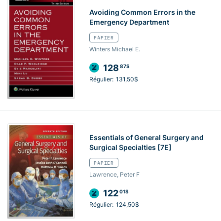
Avoiding Common Errors in the
Emergency Department
PAPIER
Winters Michael E.
128
87$
Régulier:
131,50$
Essentials of General Surgery and
Surgical Specialties [7E]
PAPIER
Lawrence, Peter F
122
01$
Régulier:
124,50$