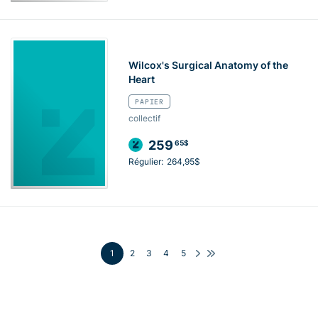
Wilcox's Surgical Anatomy of the
Heart
PAPIER
collectif
259
65$
Régulier:
264,95$
1
2
3
4
5