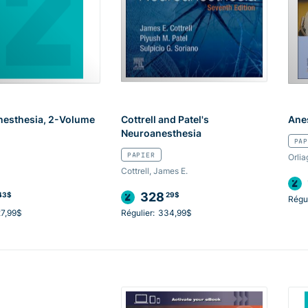
Anesthesia, 2-Volume
Cottrell and Patel's
Anes
Neuroanesthesia
PAP
PAPIER
Orlia
Cottrell, James E.
328
43$
29$
Régul
7,99$
Régulier:
334,99$