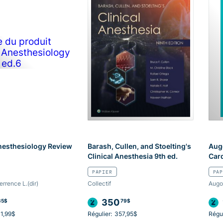
nesthesiology Review
Barash, Cullen, and Stoelting's
Aug
Clinical Anesthesia 9th ed.
Car
PAPIER
PAP
rrence L.(dir)
Collectif
Augou
350
35$
79$
1,99$
Régulier:
357,95$
Régul