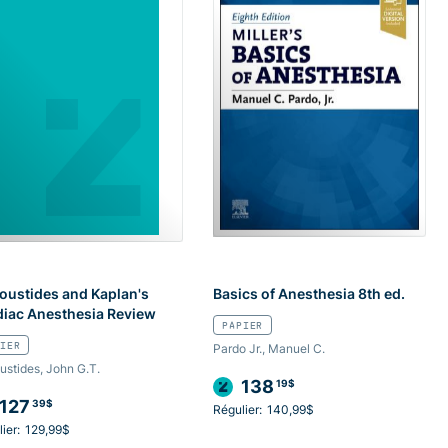
oustides and Kaplan's
Basics of Anesthesia 8th ed.
diac Anesthesia Review
PAPIER
IER
Pardo Jr., Manuel C.
stides, John G.T.
138
19$
127
39$
Régulier:
140,99$
ier:
129,99$