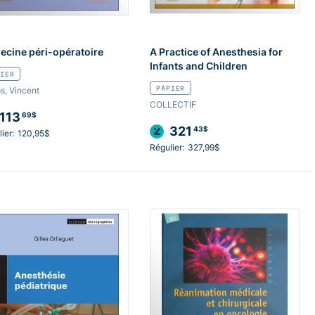
cine péri-opératoire
A Practice of Anesthesia for
Infants and Children
IER
PAPIER
s, Vincent
COLLECTIF
113
69$
321
43$
ier:
120,95$
Régulier:
327,99$