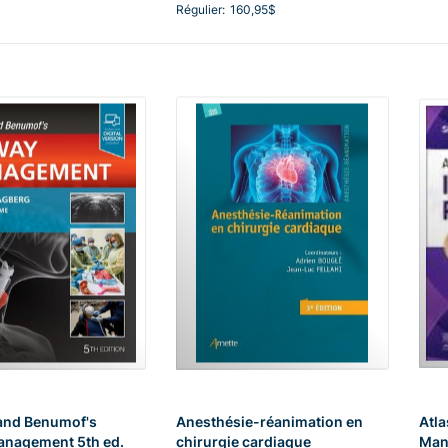
Régulier:
160,95$
and Benumof's
Anesthésie-réanimation en
Atla
anagement 5th ed.
chirurgie cardiaque
Man