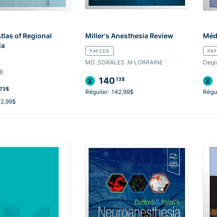
tlas of Regional
Miller's Anesthesia Review
Méde
ia
PAPIER
PAP
MD ,SDRALES .M LORRAINE
Dego
B
140
13$
73$
Régulier:
142,99$
Régul
12,99$