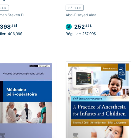
IER
PAPIER
man Steven D,
Abd-Elsayed Alaa
398
252
85$
83$
ier:
406,99$
Régulier:
257,99$