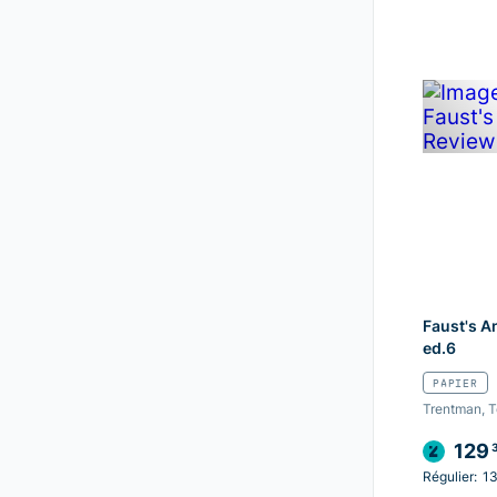
Faust's A
ed.6
PAPIER
Trentman, Te
129
Régulier:
13