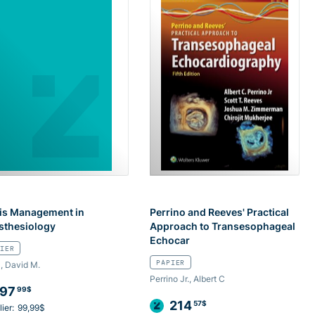
sis Management in
Perrino and Reeves' Practical
sthesiology
Approach to Transesophageal
Echocar
IER
PAPIER
, David M.
Perrino Jr., Albert C
97
99$
214
57$
ier:
99,99$