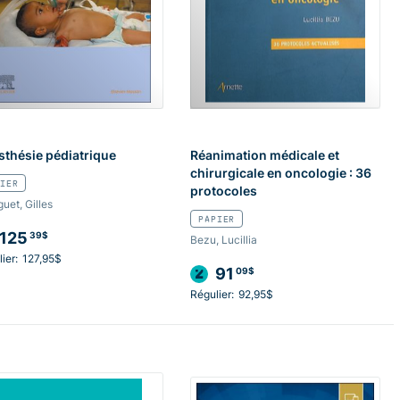
thésie pédiatrique
Réanimation médicale et
chirurgicale en oncologie : 36
IER
protocoles
guet, Gilles
PAPIER
125
39$
Bezu, Lucillia
ier:
127,95$
91
09$
Régulier:
92,95$