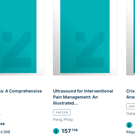
ia: A Comprehensive
Ultrasound for Interventional
Cri
Pain Management: An
Ane
Illustrated...
PAP
PAPIER
.
Gaba
Peng, Philip
09$
157
73$
44,99$
Régul