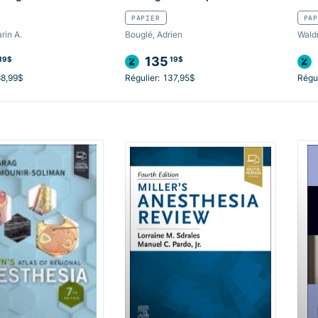
PAPIER
PAP
rin A.
Bouglé, Adrien
Wald
135
19$
19$
88,99$
Régulier:
137,95$
Régul