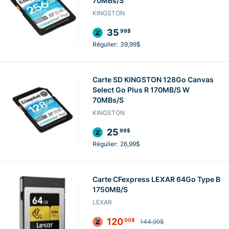
70MBs/S
KINGSTON
35
99$
Régulier:
39,99$
Carte SD KINGSTON 128Go Canvas
Select Go Plus R 170MB/S W
70MBs/S
KINGSTON
25
99$
Régulier:
26,99$
Carte CFexpress LEXAR 64Go Type B
1750MB/S
LEXAR
120
00$
144,99$