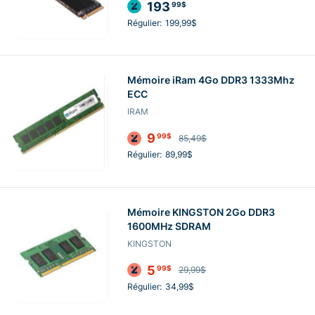
193
99$
Régulier:
199,99$
Mémoire iRam 4Go DDR3 1333Mhz
ECC
IRAM
9
99$
85,49$
Régulier:
89,99$
Mémoire KINGSTON 2Go DDR3
1600MHz SDRAM
KINGSTON
5
99$
29,99$
Régulier:
34,99$