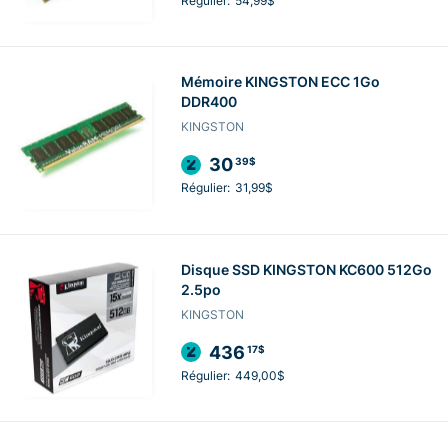
Régulier:
54,99$
Mémoire KINGSTON ECC 1Go
DDR400
KINGSTON
30
39$
Régulier:
31,99$
Disque SSD KINGSTON KC600 512Go
2.5po
KINGSTON
436
17$
Régulier:
449,00$