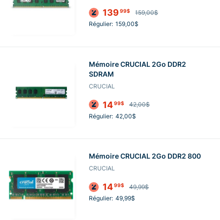
139
99$
159,00$
Régulier:
159,00$
Mémoire CRUCIAL 2Go DDR2
SDRAM
CRUCIAL
14
99$
42,00$
Régulier:
42,00$
Mémoire CRUCIAL 2Go DDR2 800
CRUCIAL
14
99$
49,99$
Régulier:
49,99$