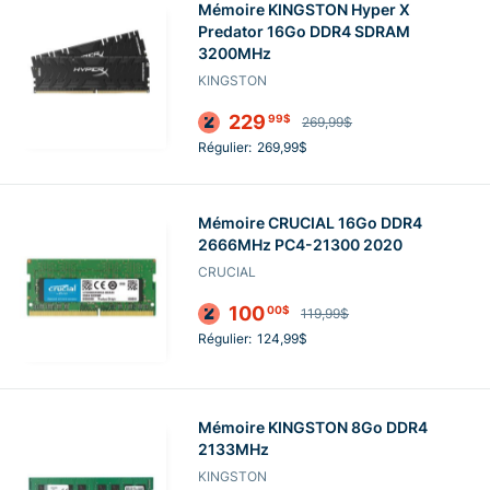
Mémoire KINGSTON Hyper X
Predator 16Go DDR4 SDRAM
3200MHz
KINGSTON
229
99$
269,99$
Régulier:
269,99$
Mémoire CRUCIAL 16Go DDR4
2666MHz PC4-21300 2020
CRUCIAL
100
00$
119,99$
Régulier:
124,99$
Mémoire KINGSTON 8Go DDR4
2133MHz
KINGSTON