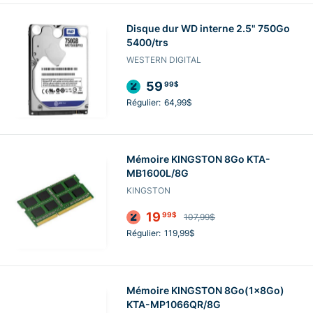
Disque dur WD interne 2.5" 750Go
5400/trs
WESTERN DIGITAL
59
99$
Régulier:
64,99$
Mémoire KINGSTON 8Go KTA-
MB1600L/8G
KINGSTON
19
99$
107,99$
Régulier:
119,99$
Mémoire KINGSTON 8Go(1x8Go)
KTA-MP1066QR/8G