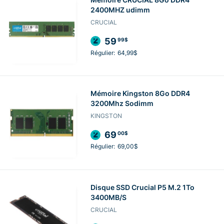
2400MHZ udimm
CRUCIAL
59
99$
Régulier:
64,99$
Mémoire Kingston 8Go DDR4
3200Mhz Sodimm
KINGSTON
69
00$
Régulier:
69,00$
Disque SSD Crucial P5 M.2 1To
3400MB/S
CRUCIAL