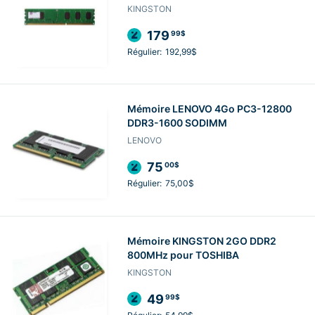
KINGSTON
179
99$
Régulier:
192,99$
Mémoire LENOVO 4Go PC3-12800
DDR3-1600 SODIMM
LENOVO
75
00$
Régulier:
75,00$
Mémoire KINGSTON 2GO DDR2
800MHz pour TOSHIBA
KINGSTON
49
99$