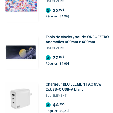
ONEOFZERO
32
99$
Régulier:
34,99$
Tapis de clavier / souris ONEOFZERO
Anomalies 900mm x 400mm
ONEOFZERO
32
99$
Régulier:
34,99$
Chargeur BLU ELEMENT AC 65w
2xUSB-C USB-A blanc
BLU ELEMENT
44
99$
Régulier:
49,99$