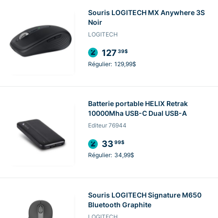
Souris LOGITECH MX Anywhere 3S
Noir
LOGITECH
127
39$
Régulier:
129,99$
Batterie portable HELIX Retrak
10000Mha USB-C Dual USB-A
Editeur 76944
33
99$
Régulier:
34,99$
Souris LOGITECH Signature M650
Bluetooth Graphite
LOGITECH