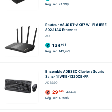
Régulier:
24,99$
Routeur ASUS RT-AX57 Wi-Fi 6 IEEE
802.11AX Ethernet
ASUS
134
99$
Régulier:
149,99$
Ensemble ADESSO Clavier / Souris
Sans-fil WKB-1320CB-FR
ADESSO
29
44$
47,49$
Régulier:
49,99$