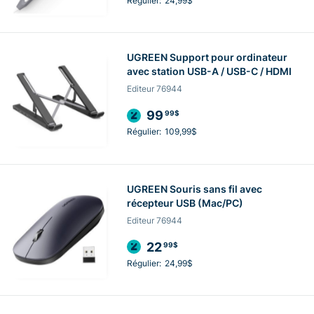
Régulier:
24,99$
UGREEN Support pour ordinateur
avec station USB-A / USB-C / HDMI
Editeur 76944
99
99$
Régulier:
109,99$
UGREEN Souris sans fil avec
récepteur USB (Mac/PC)
Editeur 76944
22
99$
Régulier:
24,99$