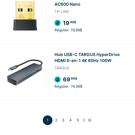
AC600 Nano
TP-LINK
19
49$
Régulier:
19,99$
Hub USB-C TARGUS HyperDrive
HDMI 6-en-1 4K 60Hz 100W
TARGUS
69
99$
Régulier:
74,99$
1
2
3
4
5