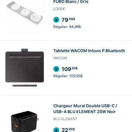
FURO Blanc / Gris
LOGIIX
79
99$
Régulier:
84,99$
Tablette WACOM Intuos P Bluetooth
WACOM
109
95$
Régulier:
109,95$
Chargeur Mural Double USB-C /
USB-A BLU ELEMENT 20W Noir
BLU ELEMENT
22
99$