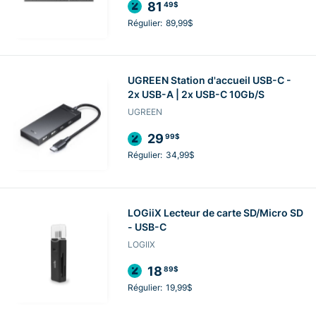
81
49$
Régulier:
89,99$
UGREEN Station d'accueil USB-C -
2x USB-A | 2x USB-C 10Gb/S
UGREEN
29
99$
Régulier:
34,99$
LOGiiX Lecteur de carte SD/Micro SD
- USB-C
LOGIIX
18
89$
Régulier:
19,99$