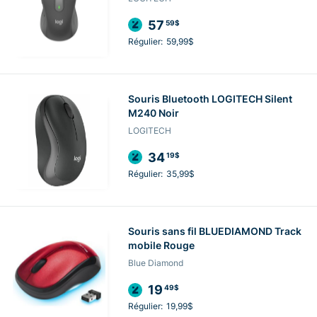
57
59$
Régulier:
59,99$
Souris Bluetooth LOGITECH Silent
M240 Noir
LOGITECH
34
19$
Régulier:
35,99$
Souris sans fil BLUEDIAMOND Track
mobile Rouge
Blue Diamond
19
49$
Régulier:
19,99$