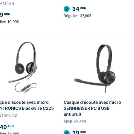
HATTAN
34
99$
9
89$
Régulier:
37,99$
ier:
10,99$
que d'écoute avec micro
Casque d'écoute avec micro
NTRONICS Blackwire C225
SENNHEISER PC 8 USB
antibruit
NTRONICS
SENNHEISER
49
49$
39
99$
ier:
54,99$