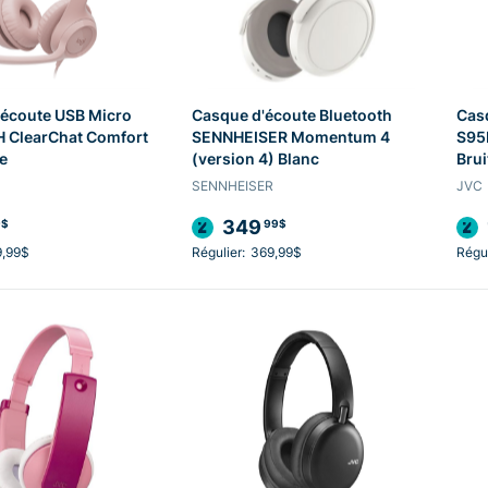
'écoute USB Micro
Casque d'écoute Bluetooth
Cas
 ClearChat Comfort
SENNHEISER Momentum 4
S95
e
(version 4) Blanc
Brui
SENNHEISER
JVC
349
9$
99$
9,99$
Régulier:
369,99$
Régul