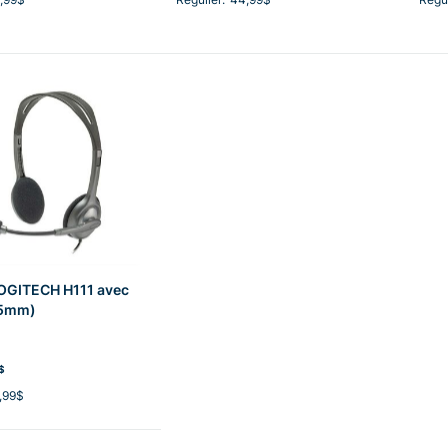
OGITECH H111 avec
.5mm)
$
,99$