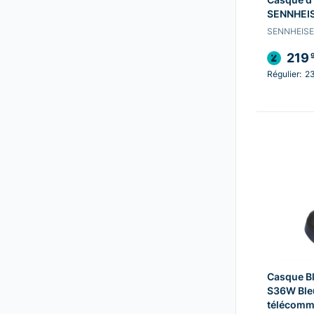
SENNHEIS
SENNHEIS
219
Régulier:
2
Casque B
S36W Bleu
télécom