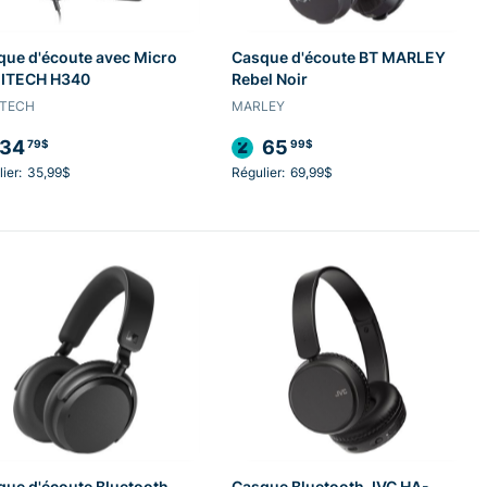
que d'écoute avec Micro
Casque d'écoute BT MARLEY
ITECH H340
Rebel Noir
ITECH
MARLEY
34
65
79$
99$
ier:
35,99$
Régulier:
69,99$
ue d'écoute Bluetooth
Casque Bluetooth JVC HA-