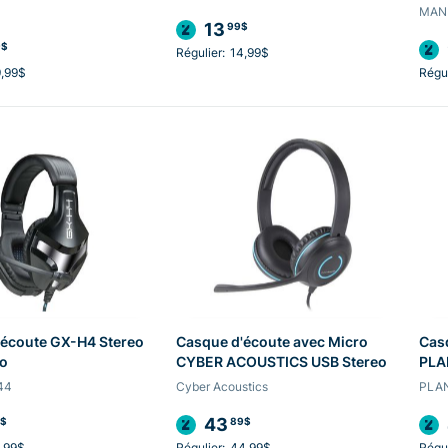
MAN
13
99$
9$
Régulier:
14,99$
,99$
Régul
'écoute GX-H4 Stereo
Casque d'écoute avec Micro
Cas
ro
CYBER ACOUSTICS USB Stereo
PLA
44
Cyber Acoustics
PLA
43
$
89$
,99$
Régulier:
44,99$
Régul