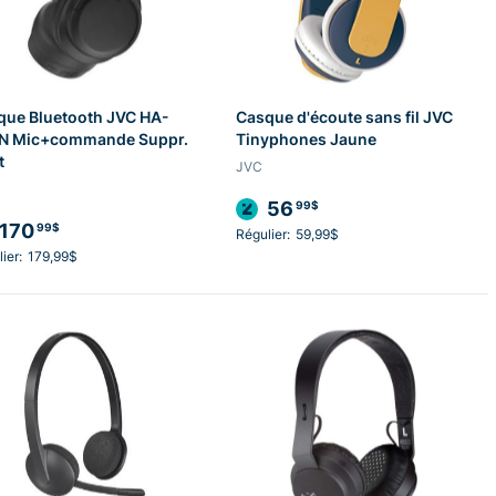
que Bluetooth JVC HA-
Casque d'écoute sans fil JVC
N Mic+commande Suppr.
Tinyphones Jaune
t
JVC
56
99$
170
99$
Régulier:
59,99$
ier:
179,99$