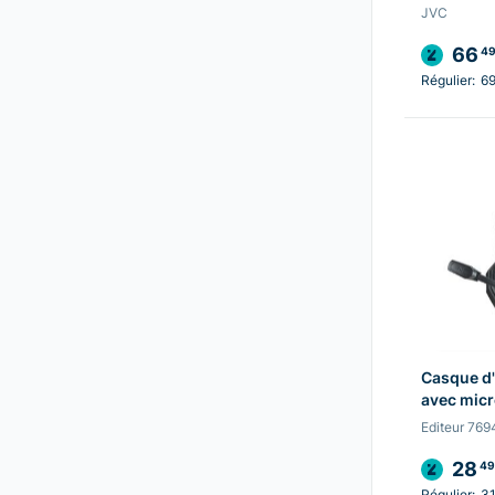
JVC
66
4
Régulier:
69
Casque d
avec mic
Editeur 769
28
49
Régulier:
31