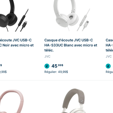
'écoute JVC USB-C
Casque d'écoute JVC USB-C
Cas
Noir avec micro et
HA-S33UC Blanc avec micro et
HA-
téléc.
télé
JVC
JVC
45
9$
99$
9,99$
Régulier:
49,99$
Régul