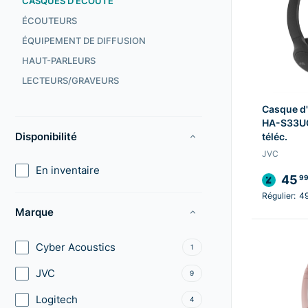
CASQUES D'ÉCOUTE
ÉCOUTEURS
ÉQUIPEMENT DE DIFFUSION
HAUT-PARLEURS
LECTEURS/GRAVEURS
Casque d
HA-S33UC 
Disponibilité
téléc.
JVC
En inventaire
45
9
Régulier:
4
Marque
Cyber Acoustics
1
JVC
9
Logitech
4