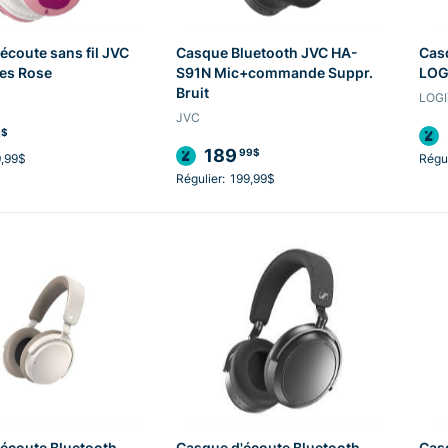
écoute sans fil JVC
Casque Bluetooth JVC HA-
Cas
es Rose
S91N Mic+commande Suppr.
LOG
Bruit
LOG
JVC
9$
189
99$
,99$
Régul
Régulier:
199,99$
écoute Bluetooth
Casque d'écoute Bluetooth
Casq