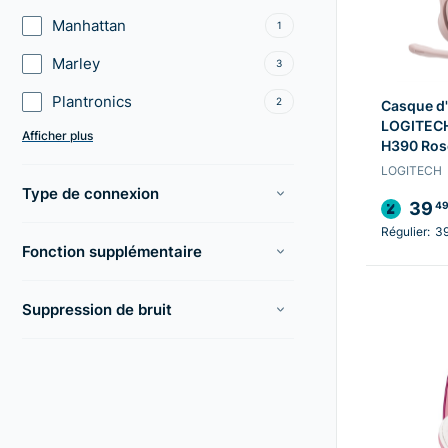
Manhattan
1
Marley
3
Plantronics
2
Casque d
LOGITECH
Afficher plus
H390 Ros
LOGITECH
Type de connexion
39
4
Régulier:
3
Fonction supplémentaire
Suppression de bruit