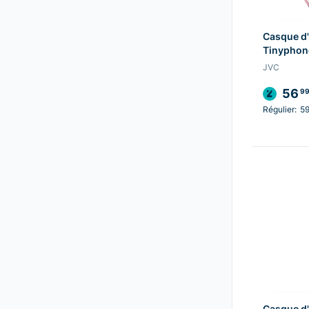
Casque d'
Tinyphon
JVC
56
9
Régulier:
59
Casque d'