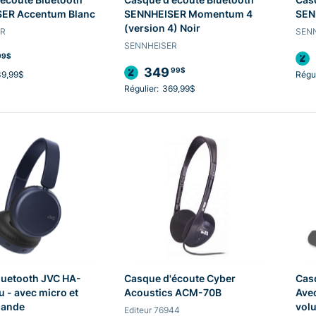
ER Accentum Blanc
SENNHEISER Momentum 4
SEN
(version 4) Noir
ER
SEN
SENNHEISER
99$
349
99$
39,99$
Régul
Régulier:
369,99$
luetooth JVC HA-
Casque d'écoute Cyber
Cas
 - avec micro et
Acoustics ACM-70B
Avec
mande
vol
Editeur 76944