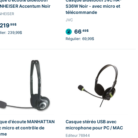
NHEISER Accentum Noir
S36W Noir - avec micro et
télécommande
NHEISER
JVC
219
99$
66
49$
ier:
239,99$
Régulier:
69,99$
que d'écoute MANHATTAN
Casque stéréo USB avec
 micro et contrôle de
microphone pour PC / MAC
ume
Editeur 76944