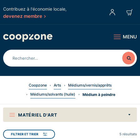
Contribuez à l'économie locale,
devenez membre
MENU
Coopzone
Arts
Médiums/vernis/apprêts
Médiums/solvants (huile)
Médium à peindre
MATÉRIEL D'ART
5
résultats
FILTRER ET TRIER