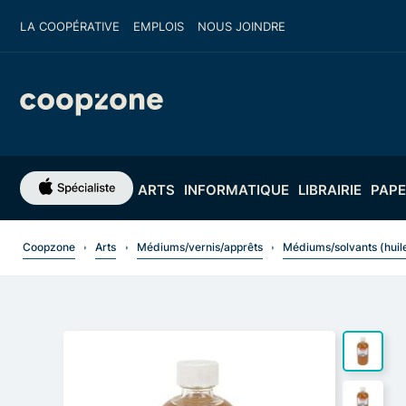
LA COOPÉRATIVE
EMPLOIS
NOUS JOINDRE
ARTS
INFORMATIQUE
LIBRAIRIE
PAPE
Coopzone
Arts
Médiums/vernis/apprêts
Médiums/solvants (huil