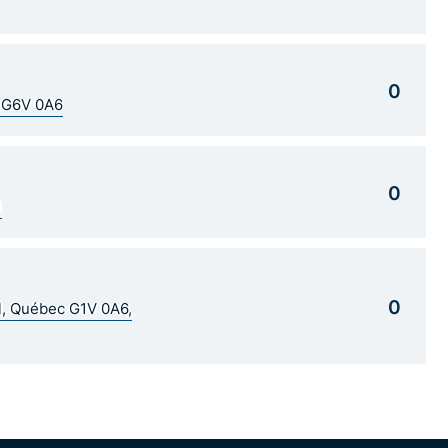
0
C G6V 0A6
0
1
0
al, Québec G1V 0A6,