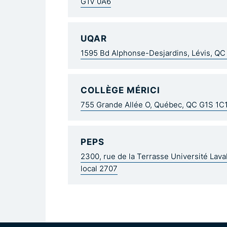
G1V 0A6
UQAR
1595 Bd Alphonse-Desjardins, Lévis, Q
COLLÈGE MÉRICI
755 Grande Allée O, Québec, QC G1S 1C
PEPS
2300, rue de la Terrasse Université Lav
local 2707