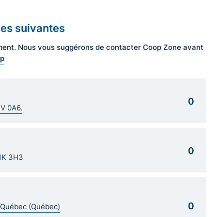
les suivantes
ngement. Nous vous suggérons de contacter Coop Zone avant
op
0
1V 0A6.
0
G1K 3H3
0
5 Québec (Québec)