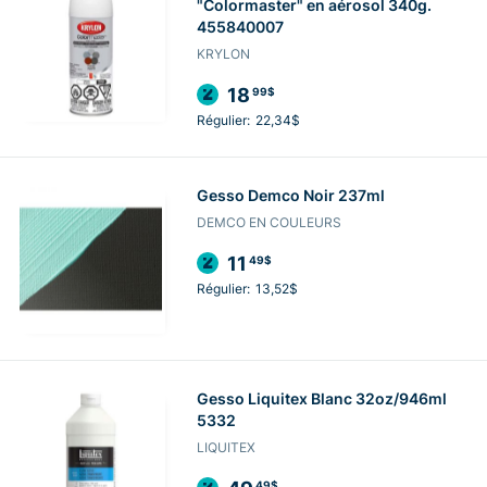
"Colormaster" en aérosol 340g.
455840007
KRYLON
18
99$
Régulier:
22,34$
Gesso Demco Noir 237ml
DEMCO EN COULEURS
11
49$
Régulier:
13,52$
Gesso Liquitex Blanc 32oz/946ml
5332
LIQUITEX
49$