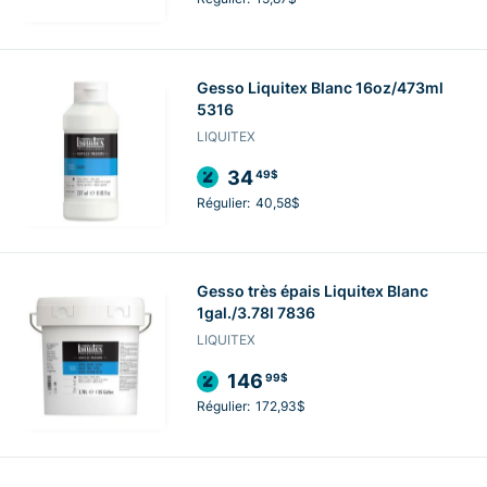
Gesso Liquitex Blanc 16oz/473ml
5316
LIQUITEX
34
49$
Régulier:
40,58$
Gesso très épais Liquitex Blanc
1gal./3.78l 7836
LIQUITEX
146
99$
Régulier:
172,93$