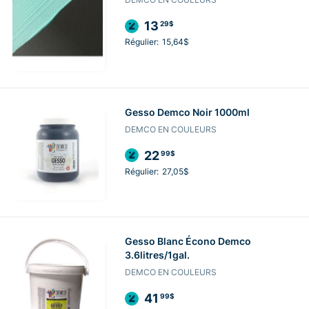
13
29$
Régulier:
15,64$
Gesso Demco Noir 1000ml
DEMCO EN COULEURS
22
99$
Régulier:
27,05$
Gesso Blanc Écono Demco
3.6litres/1gal.
DEMCO EN COULEURS
41
99$