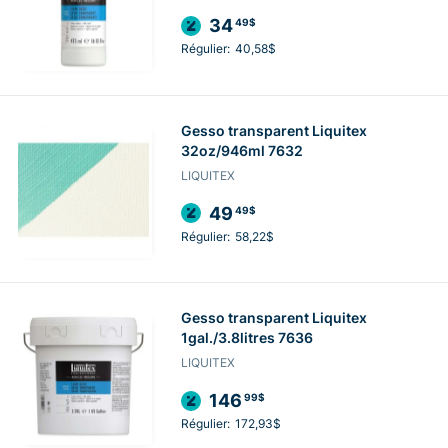
34
49$
Régulier:
40,58$
Gesso transparent Liquitex
32oz/946ml 7632
LIQUITEX
49
49$
Régulier:
58,22$
Gesso transparent Liquitex
1gal./3.8litres 7636
LIQUITEX
146
99$
Régulier:
172,93$