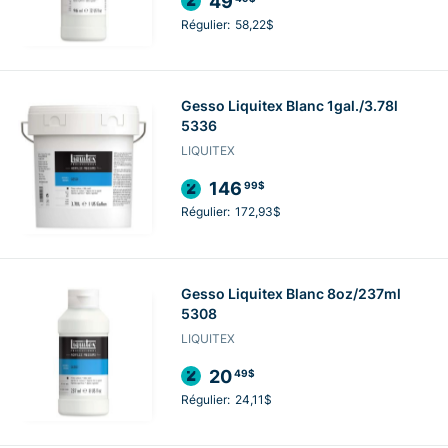
49
Régulier:
58,22$
Gesso Liquitex Blanc 1gal./3.78l
5336
LIQUITEX
146
99$
Régulier:
172,93$
Gesso Liquitex Blanc 8oz/237ml
5308
LIQUITEX
20
49$
Régulier:
24,11$