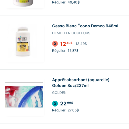
Régulier:
49,40$
Gesso Blanc Écono Demco 948ml
DEMCO EN COULEURS
12
49$
13,49$
Régulier:
15,87$
Apprêt absorbant (aquarelle)
Golden 8oz/237ml
GOLDEN
22
99$
Régulier:
27,05$