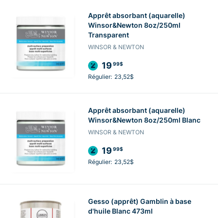
Apprêt absorbant (aquarelle)
Winsor&Newton 8oz/250ml
Transparent
WINSOR & NEWTON
19
99$
Régulier:
23,52$
Apprêt absorbant (aquarelle)
Winsor&Newton 8oz/250ml Blanc
WINSOR & NEWTON
19
99$
Régulier:
23,52$
Gesso (apprêt) Gamblin à base
d'huile Blanc 473ml