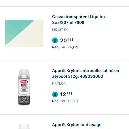
Gesso transparent Liquitex
8oz/237ml 7608
LIQUITEX
20
49$
Régulier:
24,11$
Apprêt Krylon antirouille satiné en
aérosol 312g. 469033000
KRYLON
12
99$
Régulier:
15,28$
Apprêt Krylon tout usage