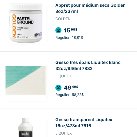
Apprêt pour médium secs Golden
8oz/237ml
GOLDEN
15
99$
Régulier:
18,81$
Gesso très épais Liquitex Blanc
32oz/946ml 7832
LIQUITEX
49
49$
Régulier:
58,22$
Gesso transparent Liquitex
16oz/473ml 7616
LIQUITEX