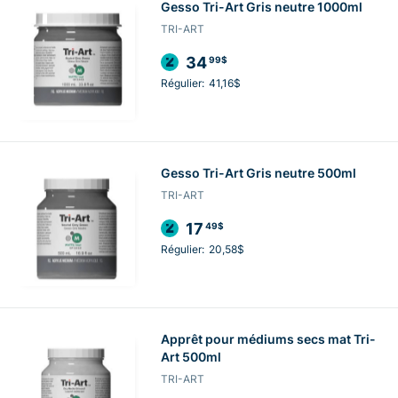
Gesso Tri-Art Gris neutre 1000ml
TRI-ART
34
99$
Régulier:
41,16$
Gesso Tri-Art Gris neutre 500ml
TRI-ART
17
49$
Régulier:
20,58$
Apprêt pour médiums secs mat Tri-
Art 500ml
TRI-ART