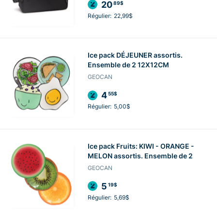
20
89$
Régulier:
22,99$
Ice pack DÉJEUNER assortis.
Ensemble de 2 12X12CM
GEOCAN
4
55$
Régulier:
5,00$
Ice pack Fruits: KIWI - ORANGE -
MELON assortis. Ensemble de 2
GEOCAN
5
19$
Régulier:
5,69$