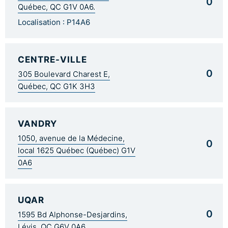
0
Québec, QC G1V 0A6.
Localisation : P14A6
CENTRE-VILLE
0
305 Boulevard Charest E,
Québec, QC G1K 3H3
VANDRY
1050, avenue de la Médecine,
0
local 1625 Québec (Québec) G1V
0A6
UQAR
0
1595 Bd Alphonse-Desjardins,
Lévis, QC G6V 0A6