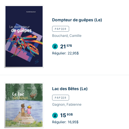
Dompteur de guêpes (Le)
PAPIER
Bouchard, Camille
21
57$
Régulier:
22,95$
Lac des Bêtes (Le)
PAPIER
Gagnon, Fabienne
15
93$
Régulier:
16,95$