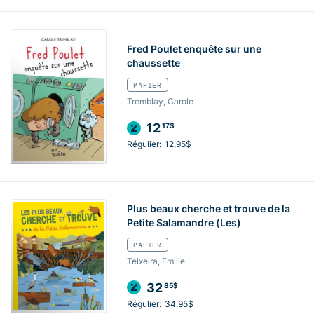
Fred Poulet enquête sur une
chaussette
PAPIER
Tremblay, Carole
12
17$
Régulier:
12,95$
Plus beaux cherche et trouve de la
Petite Salamandre (Les)
PAPIER
Teixeira, Emilie
32
85$
Régulier:
34,95$