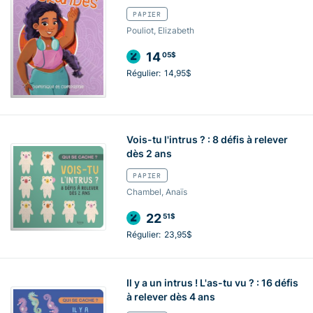
PAPIER
Pouliot, Elizabeth
14
05$
Régulier:
14,95$
Vois-tu l'intrus ? : 8 défis à relever
dès 2 ans
PAPIER
Chambel, Anaïs
22
51$
Régulier:
23,95$
Il y a un intrus ! L'as-tu vu ? : 16 défis
à relever dès 4 ans