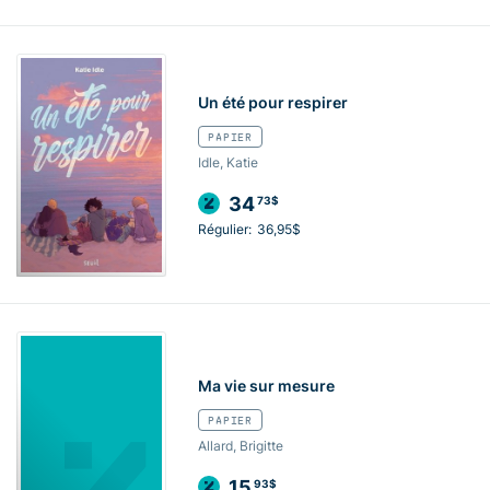
Un été pour respirer
PAPIER
Idle, Katie
34
73$
Régulier:
36,95$
Ma vie sur mesure
PAPIER
Allard, Brigitte
15
93$