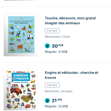
Touche, découvre, mon grand
imagier des animaux
PAPIER
Wortemann, Claire
30
03$
Régulier:
31,95$
Engins et véhicules : cherche et
trouve
PAPIER
Beaumont, Jacques
21
57$
Régulier:
22,95$