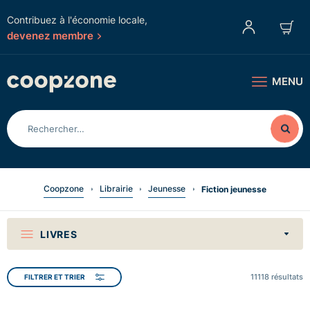
Contribuez à l'économie locale,
devenez membre
MENU
Coopzone
Librairie
Jeunesse
Fiction jeunesse
LIVRES
11118
résultats
FILTRER ET TRIER