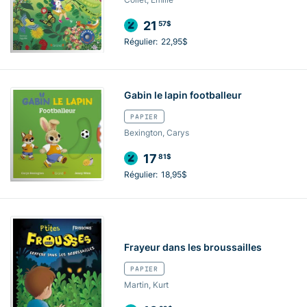
21
57$
Régulier:
22,95$
Gabin le lapin footballeur
PAPIER
Bexington, Carys
17
81$
Régulier:
18,95$
Frayeur dans les broussailles
PAPIER
Martin, Kurt