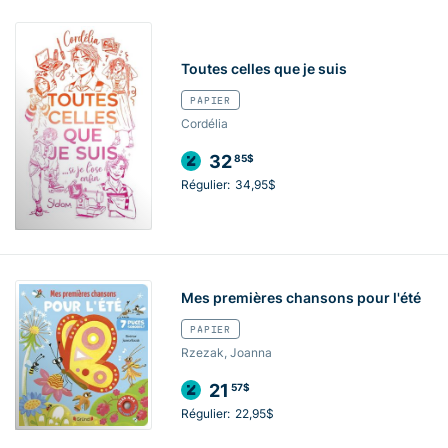
Toutes celles que je suis
PAPIER
Cordélia
32
85$
Régulier:
34,95$
Mes premières chansons pour l'été
PAPIER
Rzezak, Joanna
21
57$
Régulier:
22,95$