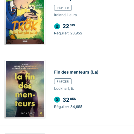
PAPIER
Ireland, Laura
22
51$
Régulier:
23,95$
Fin des menteurs (La)
PAPIER
Lockhart, E.
32
85$
Régulier:
34,95$