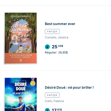
Best summer ever
PAPIER
Cunsolo, Jessica
25
33$
Régulier:
26,95$
Désiré Doué : né pour briller !
PAPIER
Colin, Fabrice
17
81$