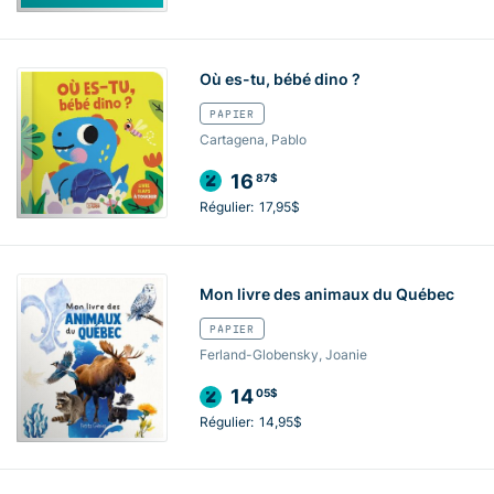
Où es-tu, bébé dino ?
PAPIER
Cartagena, Pablo
16
87$
Régulier:
17,95$
Mon livre des animaux du Québec
PAPIER
Ferland-Globensky, Joanie
14
05$
Régulier:
14,95$