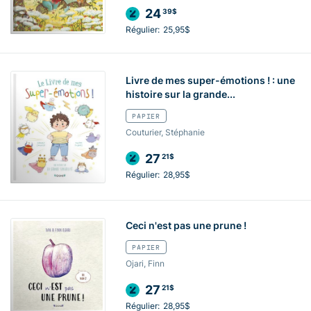
24
39$
Régulier:
25,95$
Livre de mes super-émotions ! : une
histoire sur la grande...
PAPIER
Couturier, Stéphanie
27
21$
Régulier:
28,95$
Ceci n'est pas une prune !
PAPIER
Ojari, Finn
27
21$
Régulier:
28,95$