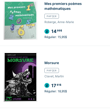
Mes premiers poèmes
mathématiques
PAPIER
Roberge, Anne-Marie
14
99$
Régulier:
15,95$
Morsure
PAPIER
Clavet, Martin
17
81$
Régulier:
18,95$