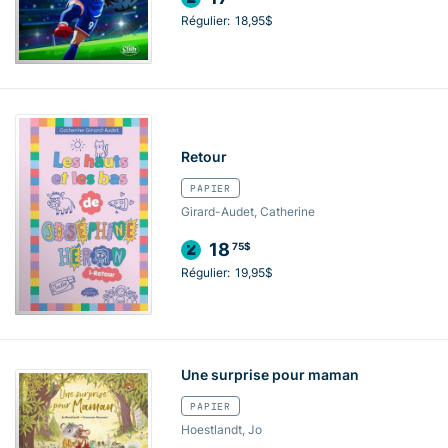
Régulier:
18,95$
Retour
PAPIER
Girard-Audet, Catherine
18
75$
Régulier:
19,95$
Une surprise pour maman
PAPIER
Hoestlandt, Jo