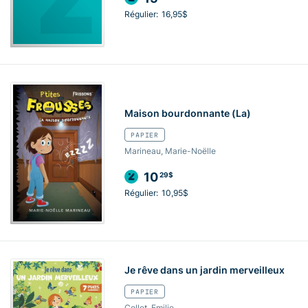
Régulier:
16,95$
Maison bourdonnante (La)
PAPIER
Marineau, Marie-Noëlle
10
29$
Régulier:
10,95$
Je rêve dans un jardin merveilleux
PAPIER
Collet, Emilie