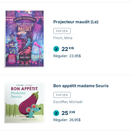
Projecteur maudit (Le)
PAPIER
Finch, Mina
22
51$
Régulier:
23,95$
Bon appétit madame Souris
PAPIER
Escoffier, Michaël
25
33$
Régulier:
26,95$