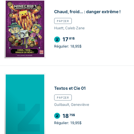
Chaud, froid... : danger extrême !
PAPIER
Huett, Caleb Zane
17
81$
Régulier:
18,95$
Textos et Cie 01
PAPIER
Guilbault, Geneviève
18
75$
Régulier:
19,95$