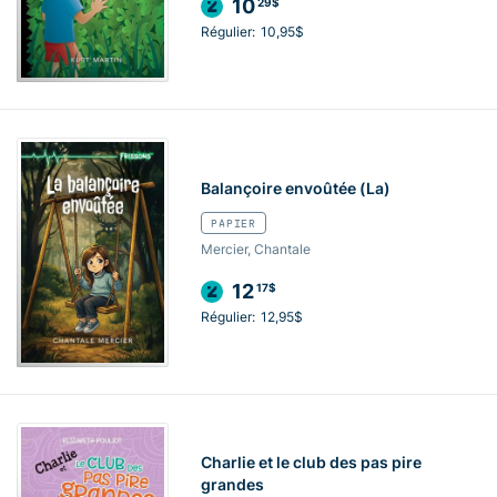
10
29$
Régulier:
10,95$
Balançoire envoûtée (La)
PAPIER
Mercier, Chantale
12
17$
Régulier:
12,95$
Charlie et le club des pas pire
grandes