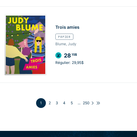
Trois amies
PAPIER
Blume, Judy
28
15$
Régulier:
29,95$
1
2
3
4
5
...
250