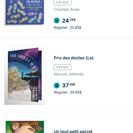
PAPIER
Chambel, Anaïs
24
39$
Régulier:
25,95$
Prix des étoiles (Le)
PAPIER
Mavyne, Athénaïs
37
55$
Régulier:
39,95$
Un tout petit secret