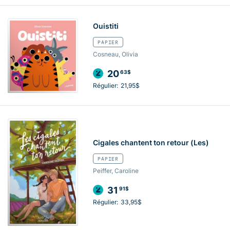
Ouistiti
PAPIER
Cosneau, Olivia
20
63$
Régulier:
21,95$
Cigales chantent ton retour (Les)
PAPIER
Peiffer, Caroline
31
91$
Régulier:
33,95$