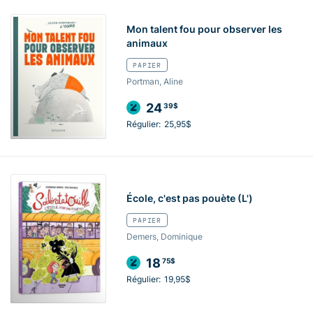
Mon talent fou pour observer les
animaux
PAPIER
Portman, Aline
24
39$
Régulier:
25,95$
École, c'est pas pouète (L')
PAPIER
Demers, Dominique
18
75$
Régulier:
19,95$