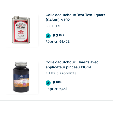
Colle caoutchouc Best Test 1 quart
(946ml) n.102
BEST TEST
57
99$
Régulier:
64,43$
Colle caoutchouc Elmer's avec
applicateur pinceau 118ml
ELMER'S PRODUCTS
5
99$
Régulier:
6,65$