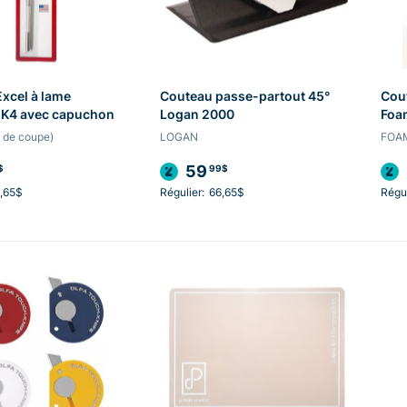
xcel à lame
Couteau passe-partout 45°
Cou
 K4 avec capuchon
Logan 2000
Foa
s de coupe)
LOGAN
FOA
59
$
99$
,65$
Régulier:
66,65$
Régul