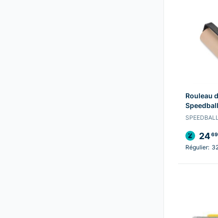
Rouleau 
Speedball
SPEEDBAL
24
69
Régulier:
3