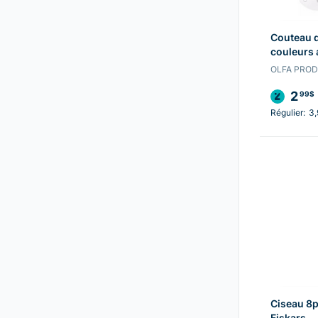
Couteau d
couleurs 
OLFA PRO
2
99$
Régulier:
3
Ciseau 8p
Fiskars