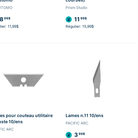
UTOMO
Prism Studio
8
11
99$
99$
ier:
11,99$
Régulier:
15,99$
s pour couteau utilitaire
Lames n.11 10/ens
ste 10/ens
PACIFIC ARC
FIC ARC
3
99$