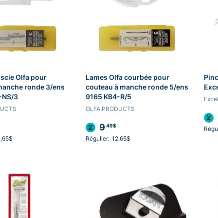
scie Olfa pour
Lames Olfa courbée pour
Pinc
manche ronde 3/ens
couteau à manche ronde 5/ens
Exc
-NS/3
9165 KB4-R/5
Excel
DUCTS
OLFA PRODUCTS
9
49$
Régul
,65$
Régulier:
12,65$