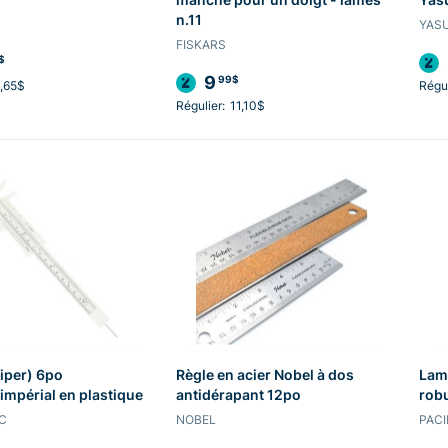
n.11
YAS
FISKARS
$
9
99$
,65$
Régul
Régulier:
11,10$
liper) 6po
Règle en acier Nobel à dos
Lame
impérial en plastique
antidérapant 12po
robu
RC
NOBEL
PACI