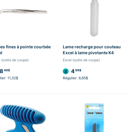
es fines à pointe courbée
Lame recharge pour couteau
el
Excel à lame pivotante K4
 (outils de coupe)
Excel (outils de coupe)
8
4
49$
99$
ier:
11,32$
Régulier:
6,65$