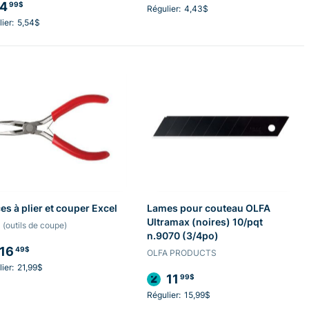
4
99$
Régulier:
4,43$
ier:
5,54$
es à plier et couper Excel
Lames pour couteau OLFA
Ultramax (noires) 10/pqt
 (outils de coupe)
n.9070 (3/4po)
16
49$
OLFA PRODUCTS
ier:
21,99$
11
99$
Régulier:
15,99$