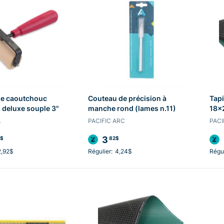
de caoutchouc
Couteau de précision à
Tapi
 deluxe souple 3"
manche rond (lames n.11)
18x
L
PACIFIC ARC
PACI
3
$
82$
2,92$
Régulier:
4,24$
Régul