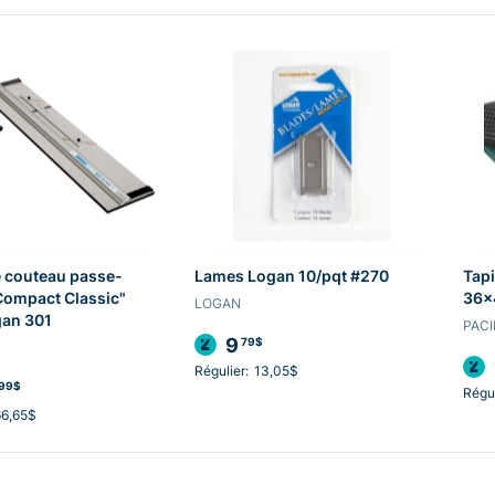
 couteau passe-
Lames Logan 10/pqt #270
Tapi
Compact Classic"
36x
LOGAN
gan 301
PACI
9
79$
Régulier:
13,05$
99$
Régul
66,65$