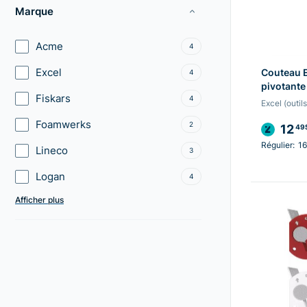
Marque
Acme
4
Excel
Couteau E
4
pivotante
Fiskars
4
Excel (outil
Foamwerks
2
12
49
Régulier:
16
Lineco
3
Logan
4
Afficher plus