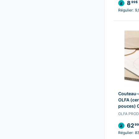
8
99$
Régulier:
9,
Couteau-
OLFA (cer
pouces) 
OLFA PRO
62
99
Régulier:
8