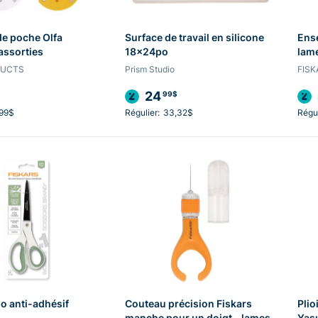
e poche Olfa
Surface de travail en silicone
Ens
assorties
18x24po
lame
DUCTS
Prism Studio
FISK
24
99$
,99$
Régulier:
33,32$
Régul
o anti-adhésif
Couteau précision Fiskars
Plio
manche pour un doigt - lames
Yas