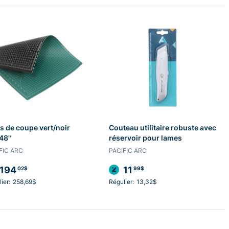
s de coupe vert/noir
Couteau utilitaire robuste avec
48"
réservoir pour lames
FIC ARC
PACIFIC ARC
194
11
02$
99$
ier:
258,69$
Régulier:
13,32$