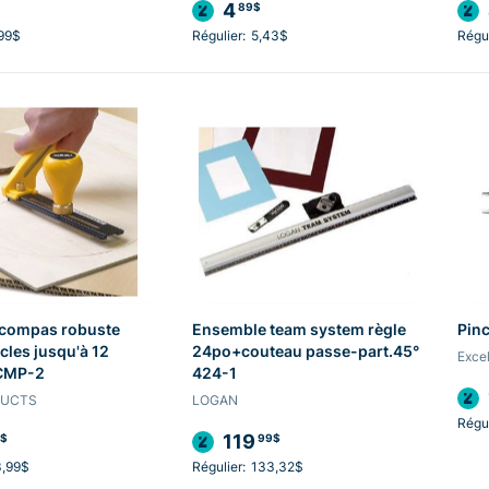
4
89$
99$
Régulier:
5,43$
Régul
compas robuste
Ensemble team system règle
Pinc
cles jusqu'à 12
24po+couteau passe-part.45°
Excel
CMP-2
424-1
DUCTS
LOGAN
Régul
119
$
99$
3,99$
Régulier:
133,32$