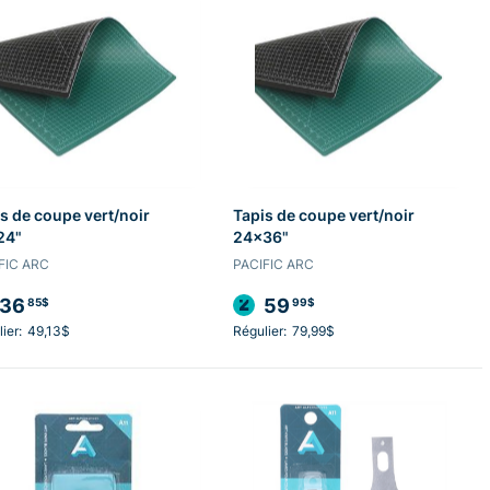
s de coupe vert/noir
Tapis de coupe vert/noir
24"
24x36"
FIC ARC
PACIFIC ARC
36
59
85$
99$
ier:
49,13$
Régulier:
79,99$