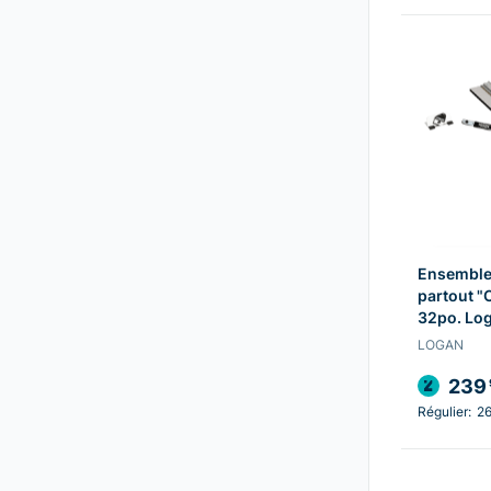
Ensemble
partout "
32po. Lo
LOGAN
239
Régulier:
2