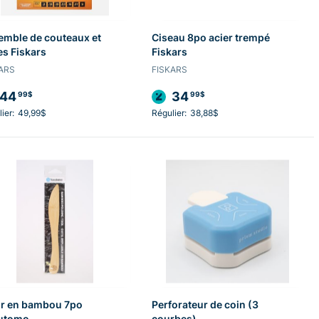
emble de couteaux et
Ciseau 8po acier trempé
s Fiskars
Fiskars
ARS
FISKARS
44
34
99$
99$
ier:
49,99$
Régulier:
38,88$
ir en bambou 7po
Perforateur de coin (3
utomo
courbes)