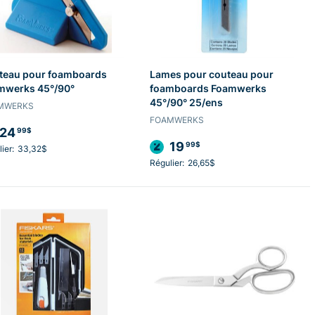
teau pour foamboards
Lames pour couteau pour
mwerks 45°/90°
foamboards Foamwerks
45°/90° 25/ens
MWERKS
FOAMWERKS
24
99$
19
99$
ier:
33,32$
Régulier:
26,65$