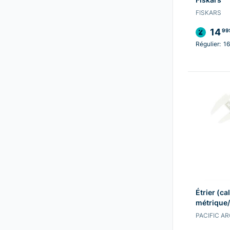
FISKARS
14
99
Régulier:
16
Étrier (ca
métrique/
PACIFIC A