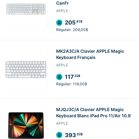
CanFr
APPLE
205
87$
Régulier:
209,00$
MK2A3C/A Clavier APPLE Magic
Keyboard Français
APPLE
117
22$
Régulier:
119,00$
MJQJ3C/A Clavier APPLE Magic
Keyboard Blanc iPad Pro 11/Air 10.9
APPLE
393
02$