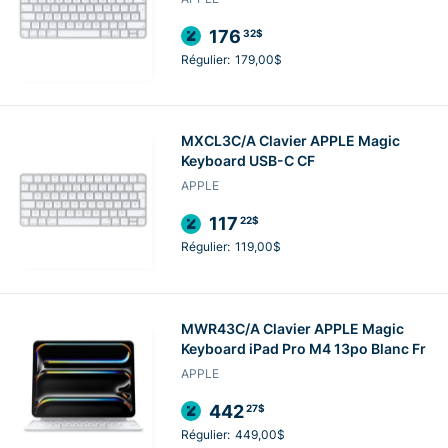
176
32$
Régulier:
179,00$
MXCL3C/A Clavier APPLE Magic
Keyboard USB-C CF
APPLE
117
22$
Régulier:
119,00$
MWR43C/A Clavier APPLE Magic
Keyboard iPad Pro M4 13po Blanc Fr
APPLE
442
27$
Régulier:
449,00$