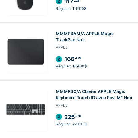
117
22$
Régulier:
119,00$
MMMP3AM/A APPLE Magic
TrackPad Noir
APPLE
166
47$
Régulier:
169,00$
MMMR3C/A Clavier APPLE Magic
Keyboard Touch ID avec Pav. M1 Noir
APPLE
225
57$
Régulier:
229,00$