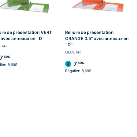
ure de présentation VERT
Reliure de présentation
 avec anneaux en ¨D¨
ORANGE 0.5" avec anneaux en
¨D¨
CAN
GEOCAN
7
89$
7
89$
ier:
8,69$
Régulier:
8,69$