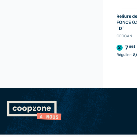
Reliure d
FONCE 0.
¨D¨
GEOCAN
7
89$
Régulier:
8,