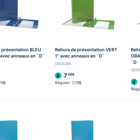
e présentation BLEU
Reliure de présentation VERT
Reli
 avec anneaux en ¨D¨
1" avec anneaux en ¨D¨
ORA
¨D
GEOCAN
GEO
7
09$
79$
Régulier:
7,79$
Régul