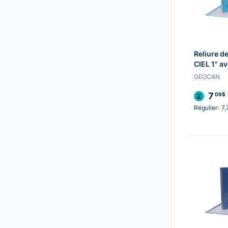
Reliure d
CIEL 1" a
GEOCAN
7
09$
Régulier:
7,