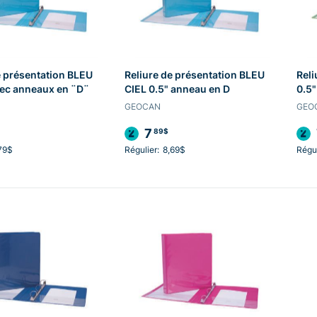
e présentation BLEU
Reliure de présentation BLEU
Reli
vec anneaux en ¨D¨
CIEL 0.5" anneau en D
0.5"
GEOCAN
GEO
7
89$
79$
Régulier:
8,69$
Régul