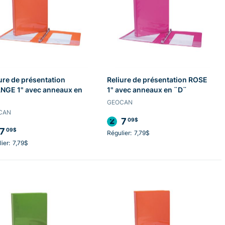
ure de présentation
Reliure de présentation ROSE
NGE 1" avec anneaux en
1" avec anneaux en ¨D¨
GEOCAN
CAN
7
09$
7
09$
Régulier:
7,79$
ier:
7,79$