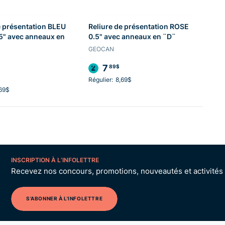
e présentation BLEU
Reliure de présentation ROSE
5" avec anneaux en
0.5" avec anneaux en ¨D¨
GEOCAN
7
89$
Régulier:
8,69$
69$
INSCRIPTION À L’INFOLETTRE
Recevez nos concours, promotions, nouveautés et activités p
S'ABONNER À L'INFOLETTRE