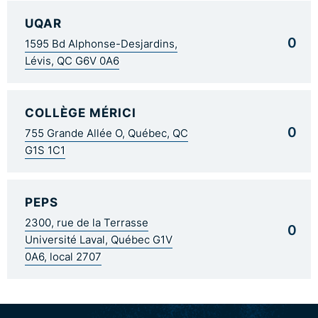
UQAR
0
1595 Bd Alphonse-Desjardins,
Lévis, QC G6V 0A6
COLLÈGE MÉRICI
0
755 Grande Allée O, Québec, QC
G1S 1C1
PEPS
2300, rue de la Terrasse
0
Université Laval, Québec G1V
0A6, local 2707