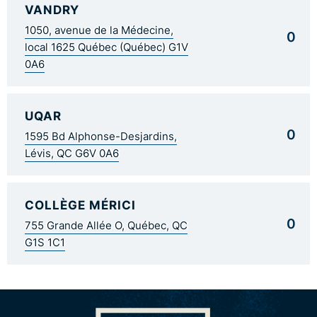
VANDRY
1050, avenue de la Médecine,
0
local 1625 Québec (Québec) G1V
0A6
UQAR
0
1595 Bd Alphonse-Desjardins,
Lévis, QC G6V 0A6
COLLÈGE MÉRICI
0
755 Grande Allée O, Québec, QC
G1S 1C1