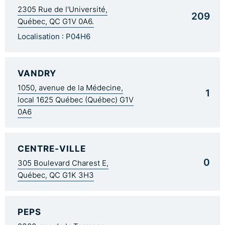
2305 Rue de l'Université,
209
Québec, QC G1V 0A6.
Localisation : P04H6
VANDRY
1050, avenue de la Médecine,
1
local 1625 Québec (Québec) G1V
0A6
CENTRE-VILLE
0
305 Boulevard Charest E,
Québec, QC G1K 3H3
PEPS