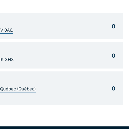
0
1V 0A6.
0
G1K 3H3
0
5 Québec (Québec)