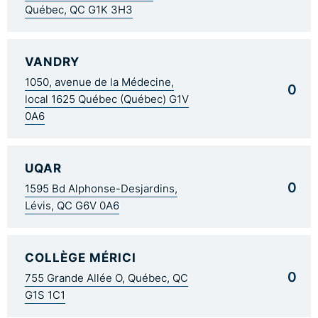
Québec, QC G1K 3H3
VANDRY
1050, avenue de la Médecine,
0
local 1625 Québec (Québec) G1V
0A6
UQAR
0
1595 Bd Alphonse-Desjardins,
Lévis, QC G6V 0A6
COLLÈGE MÉRICI
0
755 Grande Allée O, Québec, QC
G1S 1C1