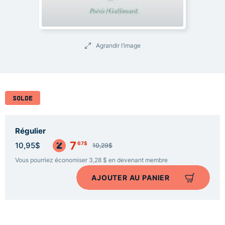
Agrandir l’image
SOLDE
Régulier
7
67$
10,95$
10,29$
Vous pourriez économiser 3,28 $ en devenant membre
AJOUTER AU PANIER