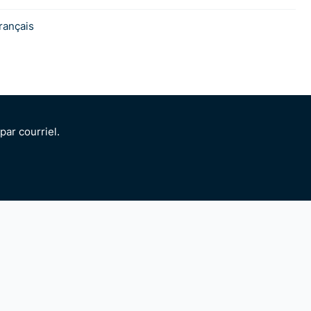
rançais
ar courriel.