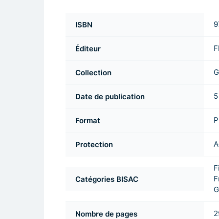
ISBN
9
Éditeur
F
Collection
G
Date de publication
5
Format
P
Protection
A
F
Catégories BISAC
F
G
Nombre de pages
2