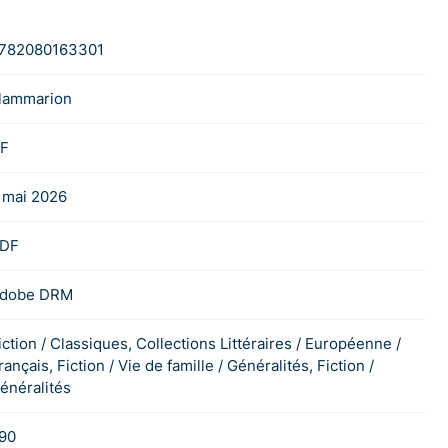
782080163301
lammarion
F
 mai 2026
DF
dobe DRM
iction / Classiques, Collections Littéraires / Européenne /
rançais, Fiction / Vie de famille / Généralités, Fiction /
énéralités
90