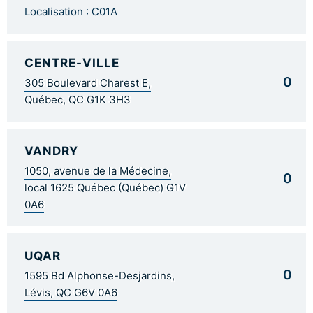
Localisation : C01A
CENTRE-VILLE
0
305 Boulevard Charest E,
Québec, QC G1K 3H3
VANDRY
1050, avenue de la Médecine,
0
local 1625 Québec (Québec) G1V
0A6
UQAR
0
1595 Bd Alphonse-Desjardins,
Lévis, QC G6V 0A6