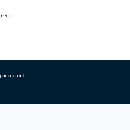
ri-Art
ar courriel.