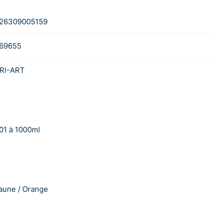
26309005159
69655
RI-ART
01 à 1000ml
aune / Orange