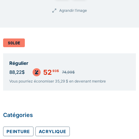
Agrandir l’image
SOLDE
Régulier
52
93$
88,22$
74,99$
Vous pourriez économiser 35,29 $ en devenant membre
Catégories
PEINTURE
ACRYLIQUE