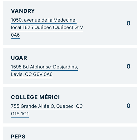
VANDRY
1050, avenue de la Médecine,
0
local 1625 Québec (Québec) G1V
0A6
UQAR
0
1595 Bd Alphonse-Desjardins,
Lévis, QC G6V 0A6
COLLÈGE MÉRICI
0
755 Grande Allée O, Québec, QC
G1S 1C1
PEPS