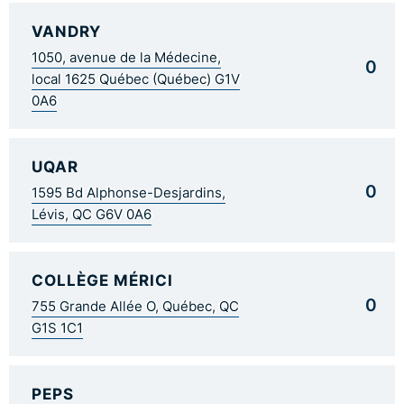
VANDRY
1050, avenue de la Médecine,
0
local 1625 Québec (Québec) G1V
0A6
UQAR
0
1595 Bd Alphonse-Desjardins,
Lévis, QC G6V 0A6
COLLÈGE MÉRICI
0
755 Grande Allée O, Québec, QC
G1S 1C1
PEPS