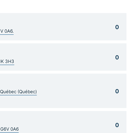
0
1V 0A6.
0
G1K 3H3
0
5 Québec (Québec)
0
C G6V 0A6