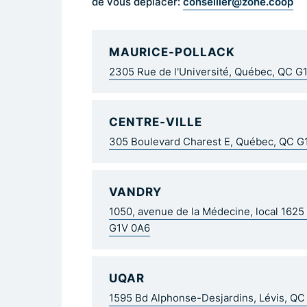
conseiller@zone.coop
de vous déplacer:
MAURICE-POLLACK
2305 Rue de l'Université, Québec, QC G
CENTRE-VILLE
305 Boulevard Charest E, Québec, QC 
VANDRY
1050, avenue de la Médecine, local 162
G1V 0A6
UQAR
1595 Bd Alphonse-Desjardins, Lévis, Q