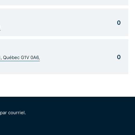
0
1
0
al, Québec G1V 0A6,
ar courriel.