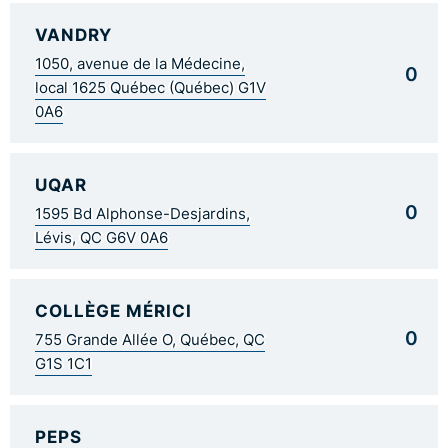
VANDRY
1050, avenue de la Médecine,
0
local 1625 Québec (Québec) G1V
0A6
UQAR
0
1595 Bd Alphonse-Desjardins,
Lévis, QC G6V 0A6
COLLÈGE MÉRICI
0
755 Grande Allée O, Québec, QC
G1S 1C1
PEPS