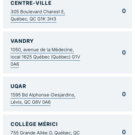
CENTRE-VILLE
0
305 Boulevard Charest E,
Québec, QC G1K 3H3
VANDRY
1050, avenue de la Médecine,
0
local 1625 Québec (Québec) G1V
0A6
UQAR
0
1595 Bd Alphonse-Desjardins,
Lévis, QC G6V 0A6
COLLÈGE MÉRICI
0
755 Grande Allée O, Québec, QC