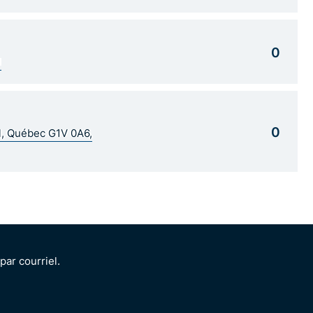
0
1
0
al, Québec G1V 0A6,
ar courriel.