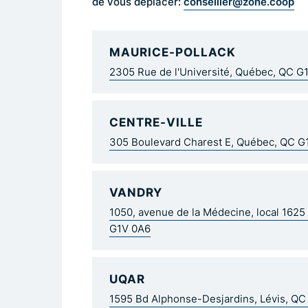
conseiller@zone.coop
de vous déplacer:
MAURICE-POLLACK
2305 Rue de l'Université, Québec, QC G
CENTRE-VILLE
305 Boulevard Charest E, Québec, QC 
VANDRY
1050, avenue de la Médecine, local 162
G1V 0A6
UQAR
1595 Bd Alphonse-Desjardins, Lévis, Q