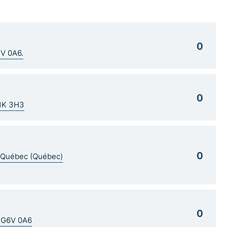
0
1V 0A6.
0
G1K 3H3
0
5 Québec (Québec)
0
C G6V 0A6