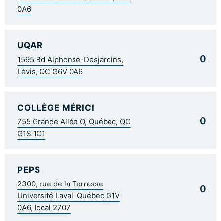
0A6
UQAR
0
1595 Bd Alphonse-Desjardins,
Lévis, QC G6V 0A6
COLLÈGE MÉRICI
0
755 Grande Allée O, Québec, QC
G1S 1C1
PEPS
2300, rue de la Terrasse
0
Université Laval, Québec G1V
0A6, local 2707