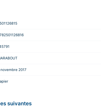
501126815
782501126816
45791
ARABOUT
 novembre 2017
apier
les suivantes