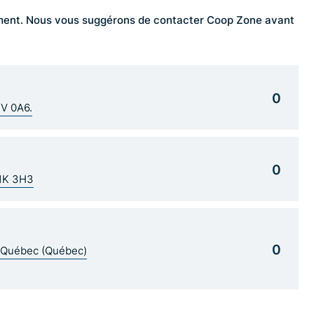
ngement. Nous vous suggérons de contacter Coop Zone avant
0
1V 0A6.
0
G1K 3H3
0
5 Québec (Québec)