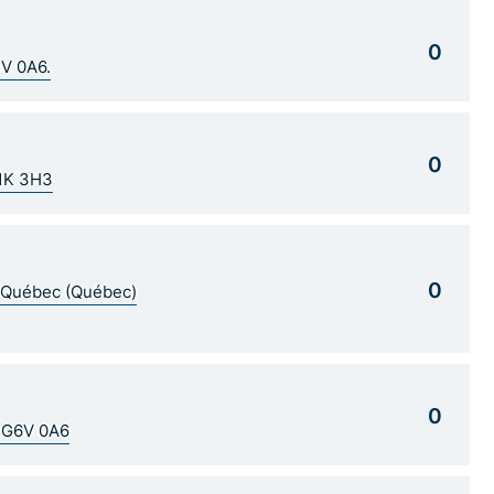
0
1V 0A6.
0
G1K 3H3
0
5 Québec (Québec)
0
C G6V 0A6