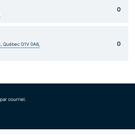
0
1
0
al, Québec G1V 0A6,
ar courriel.