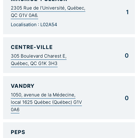
2305 Rue de l'Université, Québec,
1
QC G1V 0A6.
Localisation : L02A54
CENTRE-VILLE
0
305 Boulevard Charest E,
Québec, QC G1K 3H3
VANDRY
1050, avenue de la Médecine,
0
local 1625 Québec (Québec) G1V
0A6
PEPS