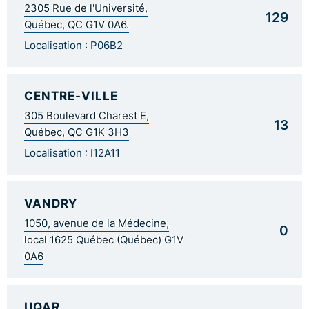
2305 Rue de l'Université,
129
Québec, QC G1V 0A6.
Localisation : P06B2
CENTRE-VILLE
305 Boulevard Charest E,
13
Québec, QC G1K 3H3
Localisation : I12A11
VANDRY
1050, avenue de la Médecine,
0
local 1625 Québec (Québec) G1V
0A6
UQAR