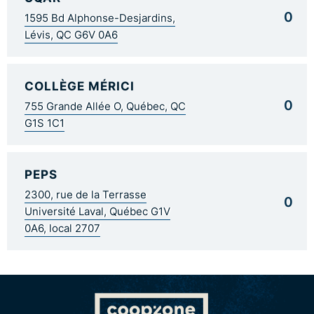
0
1595 Bd Alphonse-Desjardins,
Lévis, QC G6V 0A6
COLLÈGE MÉRICI
0
755 Grande Allée O, Québec, QC
G1S 1C1
PEPS
2300, rue de la Terrasse
0
Université Laval, Québec G1V
0A6, local 2707