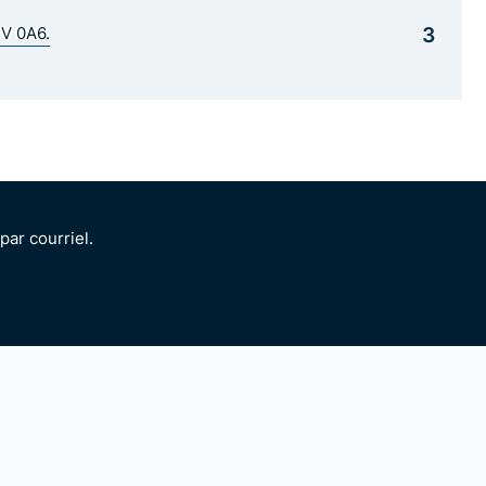
3
1V 0A6.
ar courriel.