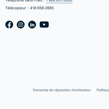
Téléphone sans-frais :
1 866 851‑2600
Télécopieur :
418 656‑2665
Demande de réparation d’ordinateur
Politiqu