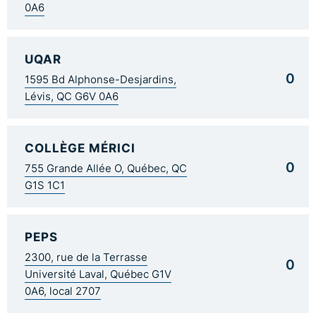
0A6
UQAR
0
1595 Bd Alphonse-Desjardins,
Lévis, QC G6V 0A6
COLLÈGE MÉRICI
0
755 Grande Allée O, Québec, QC
G1S 1C1
PEPS
2300, rue de la Terrasse
0
Université Laval, Québec G1V
0A6, local 2707