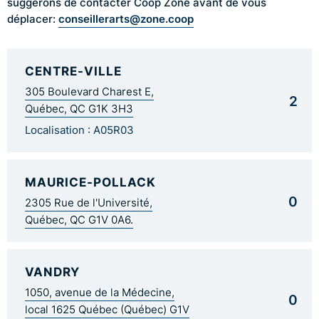
suggérons de contacter Coop Zone avant de vous
conseillerarts@zone.coop
déplacer:
CENTRE-VILLE
305 Boulevard Charest E,
2
Québec, QC G1K 3H3
Localisation : A05R03
MAURICE-POLLACK
0
2305 Rue de l'Université,
Québec, QC G1V 0A6.
VANDRY
1050, avenue de la Médecine,
0
local 1625 Québec (Québec) G1V