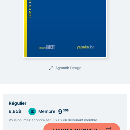
Agrandir l’image
Régulier
9
35$
9,95$
Membre:
Vous pourriez économiser 0,60 $ en devenant membre
AJOUTER AU PANIER