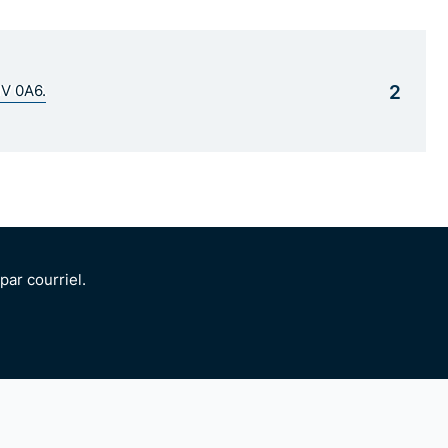
2
1V 0A6.
ar courriel.