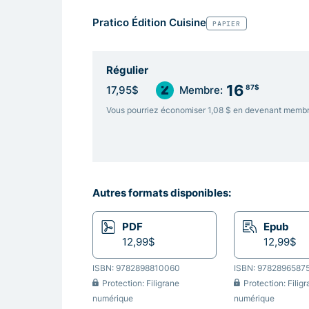
Pratico Édition Cuisine
PAPIER
Régulier
16
87$
17,95$
Membre:
Vous pourriez économiser 1,08 $ en devenant memb
Autres formats disponibles:
PDF
Epub
12,99$
12,99$
ISBN: 9782898810060
ISBN: 9782896587
Protection: Filigrane
Protection: Filig
numérique
numérique