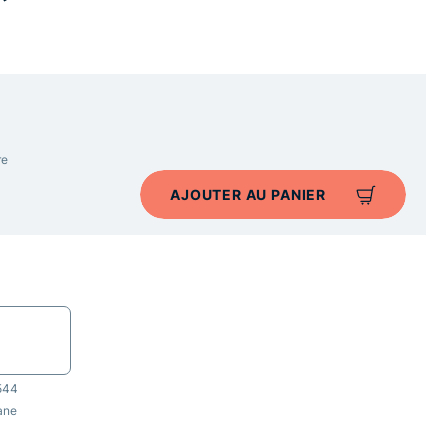
re
AJOUTER AU PANIER
544
rane