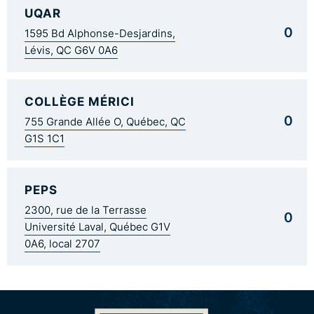
UQAR
0
1595 Bd Alphonse-Desjardins,
Lévis, QC G6V 0A6
COLLÈGE MÉRICI
0
755 Grande Allée O, Québec, QC
G1S 1C1
PEPS
2300, rue de la Terrasse
0
Université Laval, Québec G1V
0A6, local 2707