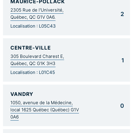
MAURICE-POLLACK
2305 Rue de l'Université,
2
Québec, QC G1V 0A6.
Localisation : L05C43
CENTRE-VILLE
305 Boulevard Charest E,
1
Québec, QC G1K 3H3
Localisation : L01C45
VANDRY
1050, avenue de la Médecine,
0
local 1625 Québec (Québec) G1V
0A6