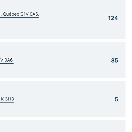
al, Québec G1V 0A6,
124
85
1V 0A6.
5
G1K 3H3