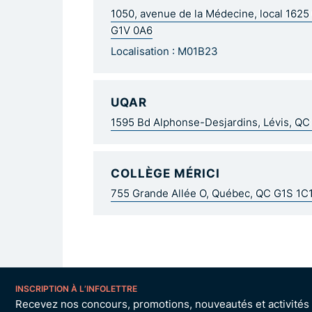
1050, avenue de la Médecine, local 162
G1V 0A6
Localisation : M01B23
UQAR
1595 Bd Alphonse-Desjardins, Lévis, Q
COLLÈGE MÉRICI
755 Grande Allée O, Québec, QC G1S 1C
INSCRIPTION À L’INFOLETTRE
Recevez nos concours, promotions, nouveautés et activités p