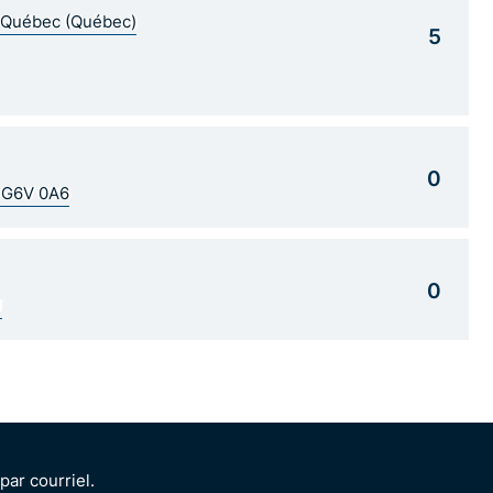
5 Québec (Québec)
5
0
C G6V 0A6
0
1
ar courriel.