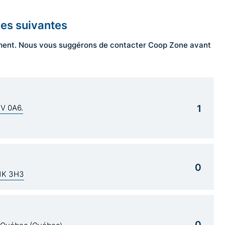
les suivantes
ngement. Nous vous suggérons de contacter Coop Zone avant
1
1V 0A6.
0
G1K 3H3
0