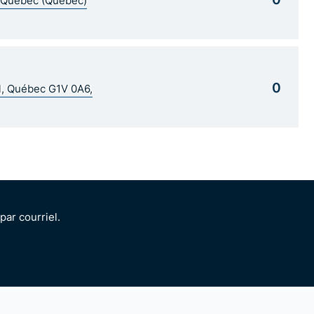
5 Québec (Québec)
0
al, Québec G1V 0A6,
ar courriel.