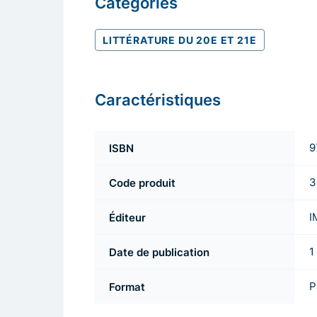
Catégories
LITTÉRATURE DU 20E ET 21E
Caractéristiques
ISBN
9
Code produit
3
Éditeur
I
Date de publication
1
Format
P