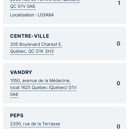
1
QC G1V 0A6.
Localisation : L03A64
CENTRE-VILLE
0
305 Boulevard Charest E,
Québec, QC G1K 3H3
VANDRY
1050, avenue de la Médecine,
0
local 1625 Québec (Québec) G1V
0A6
PEPS
2300, rue de la Terrasse
0