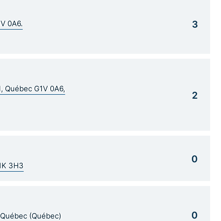
3
1V 0A6.
al, Québec G1V 0A6,
2
0
G1K 3H3
0
5 Québec (Québec)