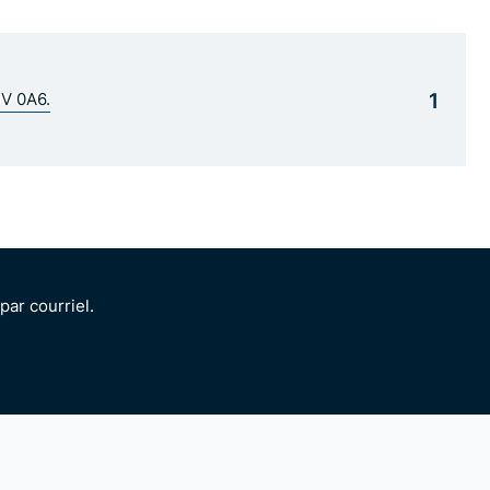
1
1V 0A6.
ar courriel.